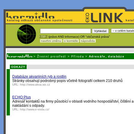
katalog odkazů občanské společnosti
kata
! TIP :
(právo AND informace) OR "občanská práva"
navrhni změnu
o kormidle
nápověda
Unavuje
vás tvorba stránek v HTML? Nemá webmaster
čas
na jejich aktualizac
>
Životní prostředí
>
Příroda
>
Adresáře, databáze
ODKAZY
Databáze akvarijních ryb a rostlin
Stránky obsahují podrobný popis včetně fotografií celkem 210 druhů
URL:
http://www.akva.wz.cz
ECHO Plus
Adresář kontaktů na firmy působící v oblasti vodního hospodářství, čištění 
nakládání s odpady.
URL:
http://www.e-voda.cz/