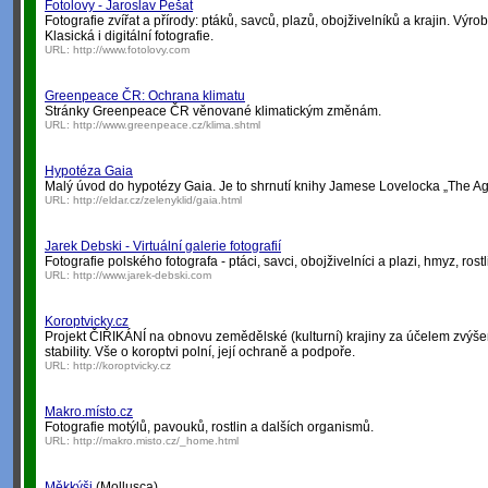
Fotolovy - Jaroslav Pešat
Fotografie zvířat a přírody: ptáků, savců, plazů, obojživelníků a krajin. Výrob
Klasická i digitální fotografie.
URL:
http://www.fotolovy.com
Greenpeace ČR: Ochrana klimatu
Stránky Greenpeace ČR věnované klimatickým změnám.
URL:
http://www.greenpeace.cz/klima.shtml
Hypotéza Gaia
Malý úvod do hypotézy Gaia. Je to shrnutí knihy Jamese Lovelocka „The Ag
URL:
http://eldar.cz/zelenyklid/gaia.html
Jarek Debski - Virtuální galerie fotografií
Fotografie polského fotografa - ptáci, savci, obojživelníci a plazi, hmyz, rostli
URL:
http://www.jarek-debski.com
Koroptvicky.cz
Projekt ČIŘIKÁNÍ na obnovu zemědělské (kulturní) krajiny za účelem zvýšení
stability. Vše o koroptvi polní, její ochraně a podpoře.
URL:
http://koroptvicky.cz
Makro.místo.cz
Fotografie motýlů, pavouků, rostlin a dalších organismů.
URL:
http://makro.misto.cz/_home.html
Měkkýši
(Mollusca)