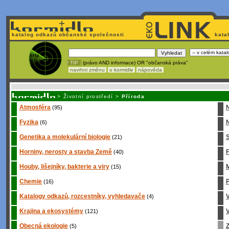
katalog odkazů občanské společnosti
kata
! TIP :
(právo AND informace) OR "občanská práva"
navrhni změnu
o kormidle
nápověda
Nechcete být závislí
na korporátech typu Google či Micro
>
Životní prostředí
>
Příroda
Atmosféra
(95)
Fyzika
N
(6)
Genetika a molekulární biologie
S
(21)
Horniny, nerosty a stavba Země
(40)
Houby, lišejníky, bakterie a viry
M
(15)
Chemie
P
(16)
Katalogy odkazů, rozcestníky, vyhledavače
(4)
Krajina a ekosystémy
V
(121)
Obecná ekologie
Z
(5)