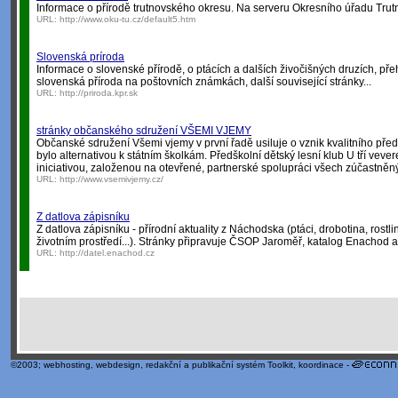
Informace o přírodě trutnovského okresu. Na serveru Okresního úřadu Trut
URL:
http://www.oku-tu.cz/default5.htm
Slovenská príroda
Informace o slovenské přírodě, o ptácích a dalších živočišných druzích, přeh
slovenská příroda na poštovních známkách, další související stránky...
URL:
http://priroda.kpr.sk
stránky občanského sdružení VŠEMI VJEMY
Občanské sdružení Všemi vjemy v první řadě usiluje o vznik kvalitního před
bylo alternativou k státním školkám. Předškolní dětský lesní klub U tří vev
iniciativou, založenou na otevřené, partnerské spolupráci všech zúčastněn
URL:
http://www.vsemivjemy.cz/
Z datlova zápisníku
Z datlova zápisníku - přírodní aktuality z Náchodska (ptáci, drobotina, rostli
životním prostředí...). Stránky připravuje ČSOP Jaroměř, katalog Enachod 
URL:
http://datel.enachod.cz
©2003;
webhosting
,
webdesign
,
redakční a publikační systém Toolkit
, koordinace -