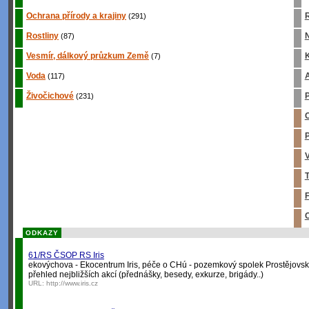
Ochrana přírody a krajiny
R
(291)
Rostliny
(87)
Vesmír, dálkový průzkum Země
K
(7)
Voda
A
(117)
Živočichové
P
(231)
O
P
V
T
F
O
ODKAZY
61/RS ČSOP RS Iris
ekovýchova - Ekocentrum Iris, péče o CHú - pozemkový spolek Prostějovsk
přehled nejbližších akcí (přednášky, besedy, exkurze, brigády..)
URL:
http://www.iris.cz