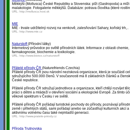
Měkkýši (Mollusca) České Republiky a Slovenska: plži (Gastropoda) a mlži 
malakologie. Fotogalerie měkkýšů. Databáze: potrava člověka (které rostliny,
URL:
http://mollusca.host.sk
MIE
MIE - trvale udržitelný rozvoj na venkově, zalesňování Sahary, koňský trh,..
URL:
http://www.mie.cz
Naturstoff
(Přírodní látky)
Internetový průvodce po světě přírodních látek. Informace z oblasti chemie, 
farmakognosie, biochemie a toxikologie.
URL:
http://www.biotox.cz/naturstoff
Přátelé přírody ČR
(Naturefriends Czechia)
Přátelé přírody ČR jsou národní nezisková organizace, která je součástí ce
sdružujícího 500.000 členů. V současnosti má 8 základních článků a člensk
České republice.
Přátelé přírody ČR sdružují jednotlivce a organizace, kteří chtějí rozvíjet tě
práci s dětmi a mládeží v otevření sociální a ekologické Evropě. Za tímto úč
věkové spektrum v Česku i ve světě.
Přátelé přírody ČR pořádají turistické pochody do přírody, poznávají přírodní
země i přilehlých států, sami pořádají anebo se zúčastňují kulturních akcí a
aktivnímu volnému času také nejmladší generaci.
URL:
http://www.pratele-prirody.cz
Příroda Trutnovska