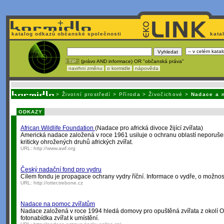
katalog odkazů občanské společnosti
kata
! TIP :
(právo AND informace) OR "občanská práva"
navrhni změnu
o kormidle
nápověda
Unavuje
vás tvorba stránek v HTML? N
>
Životní prostředí
>
Příroda
>
Živočichové
>
Nadace a 
ODKAZY
African Wildlife Foundation
(Nadace pro africká divoce žijící zvířata)
Americká nadace založená v roce 1961 usiluje o ochranu oblastí neporušené
kriticky ohrožených druhů afrických zvířat.
URL:
http://www.awf.org
Český nadační fond pro vydru
Cílem fondu je propagace ochrany vydry říční. Informace o vydře, o možnost
URL:
http://otter.trebone.cz
Nadace na pomoc zvířatům
Nadace založená v roce 1994 hledá domovy pro opuštěná zvířata z okolí Ost
fotonabídka zvířat k umístění.