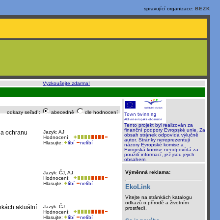
spravující organizace:
BEZK
o, rychle a sami
:
Vyzkoušejte zdarma!
odkazy seřaď :
abecedně
dle hodnocení
Tento projekt byl realizován za
finanční podpory Evropské unie. Za
m a ochranu
Jazyk: AJ
obsah stránek odpovídá výlučně
Hodnocení:
autor. Stránky nereprezentují
Hlasujte:
líbí
nelíbí
názory Evropské komise a
Evropská komise neodpovídá za
použití informací, jež jsou jejich
obsahem.
Výměnná reklama:
Jazyk: ČJ, AJ
Hodnocení:
Hlasujte:
líbí
nelíbí
EkoLink
Vítejte na stránkách katalogu
odkazů o přírodě a životním
nkách aktuální
Jazyk: ČJ
prostředí.
Hodnocení:
Hlasujte:
líbí
nelíbí