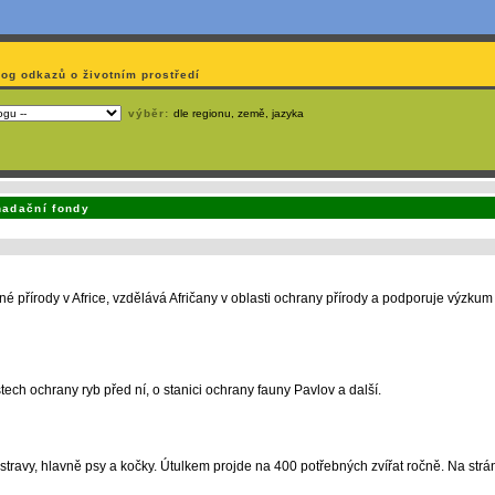
log odkazů o životním prostředí
výběr:
dle regionu, země, jazyka
emá webmaster
čas
na jejich aktualizaci? S
publikačním systémem TOOLKIT
to zvládnete
snadn
nadační fondy
 přírody v Africe, vzdělává Afričany v oblasti ochrany přírody a podporuje výzku
ech ochrany ryb před ní, o stanici ochrany fauny Pavlov a další.
ravy, hlavně psy a kočky. Útulkem projde na 400 potřebných zvířat ročně. Na strá