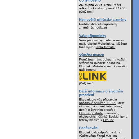
Co je nového
26. dubna 2005 17:06
Počet
odkazů v katalogu přesáhl 1900.
(Celý text)
Nejnovější přírůstky a změny
Přehled dvaceti naposledy
změněných odkazů
Vaše připomínky
Vaše připomínky uvítáme na e-
mailu
ekolink@ekolink.cz
. Můžete
také využít
tento formulář
.
Výměna ikonek
Pomůžete nám, pokud na vašich
stránkách uvedete odkaz na
EkoLink. Můžete si na ně umístit i
naši ikonku:
.
(Celý text)
Další informace o životním
prostředí
EkoLink pro vás připravuje
občanské sdružení BEZK
, které
vám nabízí rovněž internetový
deník o životním prostředí
EkoList po drátě
, monitoring
ekologických článků
EcoMonitor
a
tištěný měsíčník
EkoList
.
Poděkování
EkoLink byl podpořen v rámci
výběrového řízení MŽP na