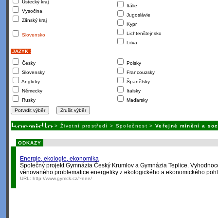
Ústecký kraj
Itálie
Vysočina
Jugoslávie
Zlínský kraj
Kypr
Lichtenštejnsko
Slovensko
Litva
JAZYK :
Česky
Polsky
Slovensky
Francouzsky
Anglicky
Španělsky
Německy
Italsky
Rusky
Maďarsky
>
Životní prostředí
>
Společnost
>
Veřejné mínění a soc
ODKAZY
Energie, ekologie, ekonomika
Společný projekt Gymnázia Český Krumlov a Gymnázia Teplice. Vyhodnoc
věnovaného problematice energetiky z ekologického a ekonomického poh
URL:
http://www.gymck.cz/~eee/