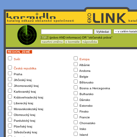
katalog odkazů občanské společnosti
kata
! TIP :
(právo AND informace) OR "občanská práva"
navrhni změnu
o kormidle
nápověda
REGION, ZEMĚ :
Svět
Evropa
Albánie
Česká republika
Andorra
Praha
Belgie
Jihčeský kraj
Bělorusko
Jihomoravský kraj
Bosna a Hercegovina
Karlovarský kraj
Bulharsko
Královehradecký kraj
Dánsko
Liberecký kraj
Estonsko
Moravskoslezský kraj
Finsko
Olomoucký kraj
Francie
Pardubický kraj
Chorvatsko
Plzeňský kraj
Irsko
Středočeský kraj
Island