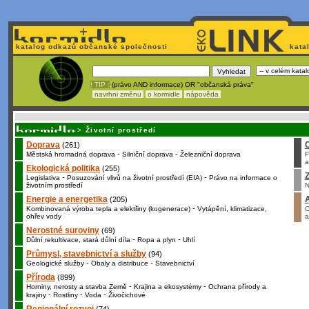
katalog odkazů občanské společnosti
kata
! TIP :
(právo AND informace) OR "občanská práva"
navrhni změnu
o kormidle
nápověda
Unavuje
vás tvorba stránek v HTML? Nemá webmaster
čas
na jejich aktualizac
>
Životní prostředí
Doprava
(261)
-
-
Městská hromadná doprava
Silniční doprava
Železniční doprava
F
a
Ekologická politika
(255)
Z
-
-
Legislativa
Posuzování vlivů na životní prostředí (EIA)
Právo na informace o
životním prostředí
N
Energie a energetika
(205)
-
Kombinovaná výroba tepla a elektřiny (kogenerace)
Vytápění, klimatizace,
O
ohřev vody
a
Nerostné suroviny
(69)
-
-
Důlní rekultivace, stará důlní díla
Ropa a plyn
Uhlí
Průmysl, stavebnictví a služby
(94)
-
-
Geologické služby
Obaly a distribuce
Stavebnictví
Příroda
(899)
-
-
Horniny, nerosty a stavba Země
Krajina a ekosystémy
Ochrana přírody a
-
-
-
krajiny
Rostliny
Voda
Živočichové