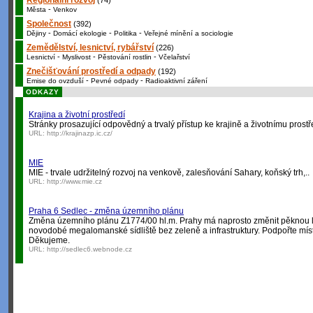
Regionální rozvoj
(74)
-
Města
Venkov
Společnost
(392)
-
-
-
Dějiny
Domácí ekologie
Politika
Veřejné mínění a sociologie
Zemědělství, lesnictví, rybářství
(226)
-
-
-
Lesnictví
Myslivost
Pěstování rostlin
Včelařství
Znečišťování prostředí a odpady
(192)
-
-
Emise do ovzduší
Pevné odpady
Radioaktivní záření
ODKAZY
Krajina a životní prostředí
Stránky prosazující odpovědný a trvalý přístup ke krajině a životnímu prostř
URL:
http://krajinazp.ic.cz/
MIE
MIE - trvale udržitelný rozvoj na venkově, zalesňování Sahary, koňský trh,..
URL:
http://www.mie.cz
Praha 6 Sedlec - změna územního plánu
Změna územního plánu Z1774/00 hl.m. Prahy má naprosto změnit pěknou lo
novodobé megalomanské sídliště bez zeleně a infrastruktury. Podpořte míst
Děkujeme.
URL:
http://sedlec6.webnode.cz