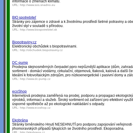
informace o změnách klimatu.
URL:
http://www.sos.snadno.eu
BIO spotrebiteľ
Stránky pro zájemce o zdravé a k životnímu prostředí šetrné potraviny a o
životní styl v souladě s přírodou.
URL:
http://www.biospotrebitel.sk
Biopotraviny.cz
Elektronický obchůdek s biopotravinami.
URL:
http://obchudek.biopotraviny.cz
DC-pump
Prodejna stejnosměrných čerpadel ppro nejrůznější aplikace (dům, zahrada, 
sortiment - domácí vodárny, cirkulační, objemová, tlaková, kalová a další č
Ideální k fotovoltaickým zdrojům, pro nízkoenergetické i pasivní domy a zá
URL:
http://www.dc-pump.cz
ecoShop
Internetová prodejna zaměřená na prodej, podporu a propagaci ekologick
výrobků, informací a služeb. Široký sortiment od zařízení pro efektivní využi
úsporné spotřebiče až po ekologické nakládání s odpady.
URL:
http://www.ecoshop.cz
Ekobrána
Stránky brněnského Hnutí NESEHNUTÍ pro podporu zapojování veřejnosti 
jihomoravských případů týkajících se životního prostředí. Ekoporadna.
URL:
http://ekobrana.cz