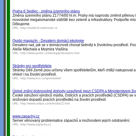
Praha 6 Sedlec - změna územního plánu
Změna územního plánu Z1774/00 hl.m. Prahy má naprosto změnit pěknou lo
novodobé megalomanské sídliště bez zeleně a infrastruktury. Podpořte míst
Děkujeme.
URL:
http://sedlec6.webnode.cz
Quido magazín - Desatero domácí ekologie
Desatero rad, jak se v domácnosti chovat šetrněji k životnímu prostředí. P
Aleše Máchala a Mojmíra Vlašína.
URL:
http://www.quido.cz/ekologie/desatero.htm
Stránky pro spotřebitele
Stránky Dětí Země jsou určeny všem spotřebitelům, kteří chtějí nakupovat a u
ohled i na životní prostředí.
URL:
http://www.ecn.cz/spotrebitel/
Úplné znění dobrovolné dohody uzavřené mezi CSDPA a Ministerstvem živo
České sdružení výrobců mýdla, čistících a pracích prostředků (CSDPA) se
snižování dopadů pracích prostředků na životní prostředí.
URL:
http://www.csdpa.cz/dohodaCZ.htm
www.zapachy.cz
Server věnovaný problematice zápachů a možnostem jejich odstranění.
URL:
http://www.zapachy.cz