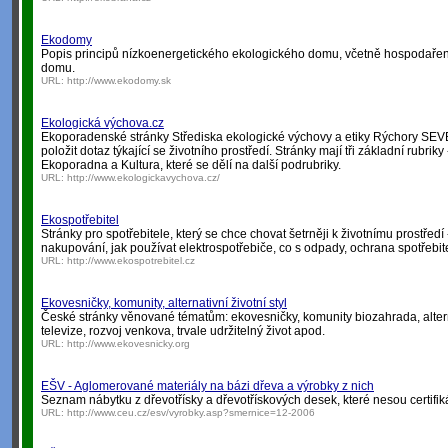
Ekodomy
Popis principů nízkoenergetického ekologického domu, včetně hospodařen
domu.
URL:
http://www.ekodomy.sk
Ekologická výchova.cz
Ekoporadenské stránky Střediska ekologické výchovy a etiky Rýchory SEV
položit dotaz týkající se životního prostředí. Stránky mají tři základní rubrik
Ekoporadna a Kultura, které se dělí na další podrubriky.
URL:
http://www.ekologickavychova.cz/
Ekospotřebitel
Stránky pro spotřebitele, který se chce chovat šetrněji k životnímu prostředí
nakupování, jak používat elektrospotřebiče, co s odpady, ochrana spotřebit
URL:
http://www.ekospotrebitel.cz
Ekovesničky, komunity, alternativní životní styl
České stránky věnované tématům: ekovesničky, komunity biozahrada, alternat
televize, rozvoj venkova, trvale udržitelný život apod.
URL:
http://www.ekovesnicky.org
EŠV - Aglomerované materiály na bázi dřeva a výrobky z nich
Seznam nábytku z dřevotřísky a dřevotřískových desek, které nesou certifik
URL:
http://www.ceu.cz/esv/vyrobky.asp?smernice=12-2006