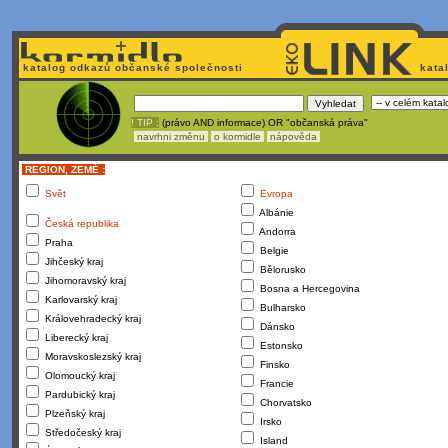
katalog odkazů občanské společnosti
kata
! TIP :
(právo AND informace) OR "občanská práva"
navrhni změnu
o kormidle
nápověda
REGION, ZEMĚ :
Svět
Evropa
Albánie
Česká republika
Andorra
Praha
Belgie
Jihčeský kraj
Bělorusko
Jihomoravský kraj
Bosna a Hercegovina
Karlovarský kraj
Bulharsko
Královehradecký kraj
Dánsko
Liberecký kraj
Estonsko
Moravskoslezský kraj
Finsko
Olomoucký kraj
Francie
Pardubický kraj
Chorvatsko
Plzeňský kraj
Irsko
Středočeský kraj
Island