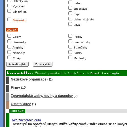
Ústecký kraj
Itálie
Vysočina
Jugoslávie
Zlínský kraj
Kypr
Lichtenštejnsko
Slovensko
Litva
JAZYK :
Česky
Polsky
Slovensky
Francouzsky
Anglicky
Španělsky
Německy
Italsky
Rusky
Maďarsky
>
Životní prostředí
>
Společnost
>
Domácí ekologie
Neziskové organizace
(11)
Firmy
(10)
Zpravodajské weby, noviny a časopisy
(2)
Ostatní akce
(1)
ODKAZY
Ako zachrániť Zem
Deset tipů na opatření, kterými může každý člověk snížit emise skleníkovýc