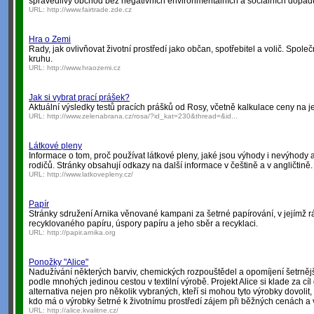
spravedlivý obchod bez negativních environmentálních a sociálních dopad
URL:
http://www.fairtrade.zde.cz
Hra o Zemi
Rady, jak ovlivňovat životní prostředí jako občan, spotřebitel a volič. Sp
kruhu.
URL:
http://www.hraozemi.cz
Jak si vybrat prací prášek?
Aktuální výsledky testů pracích prášků od Rosy, včetně kalkulace ceny na j
URL:
http://www.zelenabrana.cz/rosa/?id_kat=230&thread=&id...
Látkové pleny
Informace o tom, proč používat látkové pleny, jaké jsou výhody i nevýhody
rodičů. Stránky obsahují odkazy na další informace v češtině a v angličtině.
URL:
http://www.latkovepleny.cz/
Papír
Stránky sdružení Arnika věnované kampani za šetrné papírování, v jejímž 
recyklovaného papíru, úspory papíru a jeho sběr a recyklaci.
URL:
http://papir.arnika.org
Ponožky "Alice"
Nadužívání některých barviv, chemických rozpouštědel a opomíjení šetrněj
podle mnohých jedinou cestou v textilní výrobě. Projekt Alice si klade za cíl
alternativa nejen pro několik vybraných, kteří si mohou tyto výrobky dovoli
kdo má o výrobky šetrné k životnímu prostředí zájem při běžných cenách a
URL:
http://alice.kvalitne.cz/