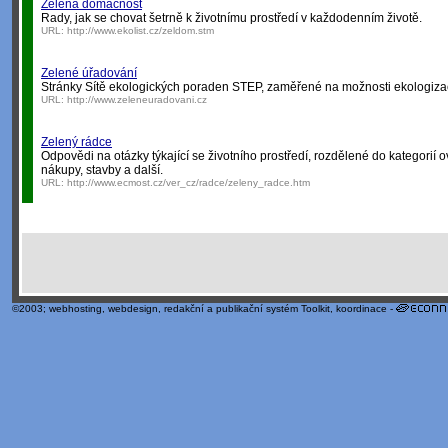
Zelená domácnost
Rady, jak se chovat šetrně k životnímu prostředí v každodenním životě.
URL:
http://www.ekolist.cz/zeldom.stm
Zelené úřadování
Stránky Sítě ekologických poraden STEP, zaměřené na možnosti ekologiza
URL:
http://www.zeleneuradovani.cz
Zelený rádce
Odpovědi na otázky týkající se životního prostředí, rozdělené do kategorií 
nákupy, stavby a další.
URL:
http://www.ecmost.cz/ver_cz/radce/zeleny_radce.htm
©2003;
webhosting
,
webdesign
,
redakční a publikační systém Toolkit
, koordinace -