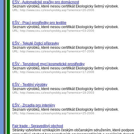
EŠV - Automatické pračky pro domácnost
Seznam výrobků, které nesou certifikát Ekologicky šetrný výrobek.
URL:
http://www.ceu.cz/esv/vyrobky.asp?smernice=20-2006
EŠV - Prací prostředky pro textilie
Seznam výrobků, které nesou certifikát Ekologicky šetrný výrobek.
URL:
http://www.ceu.cz/esv/vyrobky.asp?smernice=03-2006
EŠV - Tekuté čisticí přípravky
Seznam výrobků, které nesou certifikát Ekologicky šetrný výrobek.
URL:
http://www.ceu.cz/esv/vyrobky.asp?smernice=07-2006
EŠV - Tenzidové mycí kosmetické prostředky
Seznam výrobků, které nesou certifikát Ekologicky šetrný výrobek.
URL:
http://www.ceu.cz/esv/vyrobky.asp?smernice=17-2006
EŠV - Textilní výrobky
Seznam výrobků, které nesou certifikát Ekologicky šetrný výrobek.
URL:
http://www.ceu.cz/esv/vyrobky.asp?smernice=18-2003
EŠV - Zrcadla pro interiéry
Seznam výrobků, které nesou certifikát Ekologicky šetrný výrobek.
URL:
http://www.ceu.cz/esv/vyrobky.asp?smernice=25-2006
Fair trade - Spravedlivý obchod
Stránky vytvořené vznikajícím českým občanským sdružením, které podporuje