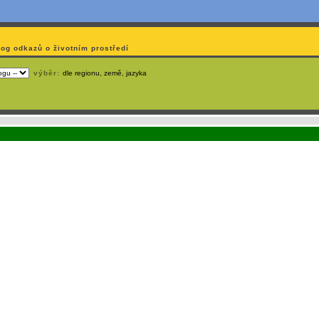
log odkazů o životním prostředí
výběr:
dle regionu, země, jazyka
emá webmaster
čas
na jejich aktualizaci? S
publikačním systémem TOOLKIT
to zvládnete
snadn