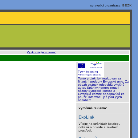
spravující organizace:
BEZK
o, rychle a sami
:
Vyzkoušejte zdarma!
Tento projekt byl realizován za
finanční podpory Evropské unie. Za
obsah stránek odpovídá výlučně
autor. Stránky nereprezentují
názory Evropské komise a
Evropská komise neodpovídá za
použití informací, jež jsou jejich
obsahem.
Výměnná reklama:
EkoLink
Vítejte na stránkách katalogu
odkazů o přírodě a životním
prostředí.