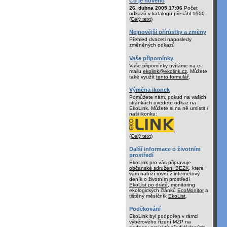
Co je nového
26. dubna 2005 17:06
Počet
odkazů v katalogu přesáhl 1900.
(Celý text)
Nejnovější přírůstky a změny
Přehled dvaceti naposledy
změněných odkazů
Vaše připomínky
Vaše připomínky uvítáme na e-
mailu
ekolink@ekolink.cz
. Můžete
také využít
tento formulář
.
Výměna ikonek
Pomůžete nám, pokud na vašich
stránkách uvedete odkaz na
EkoLink. Můžete si na ně umístit i
naši ikonku:
.
(Celý text)
Další informace o životním
prostředí
EkoLink pro vás připravuje
občanské sdružení BEZK
, které
vám nabízí rovněž internetový
deník o životním prostředí
EkoList po drátě
, monitoring
ekologických článků
EcoMonitor
a
tištěný měsíčník
EkoList
.
Poděkování
EkoLink byl podpořen v rámci
výběrového řízení MŽP na