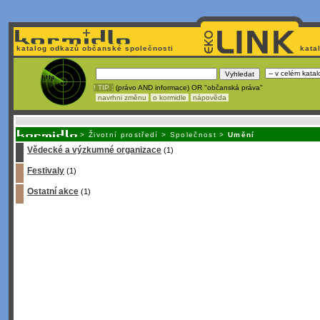
katalog odkazů občanské společnosti
kata
! TIP :
(právo AND informace) OR "občanská práva"
navrhni změnu
o kormidle
nápověda
Unavuje
vás tvorba stránek v HTML? N
>
Životní prostředí
>
Společnost
>
Umění
Vědecké a výzkumné organizace
(1)
Festivaly
(1)
Ostatní akce
(1)