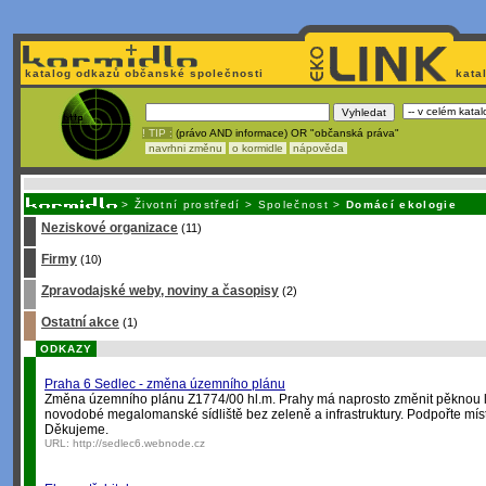
katalog odkazů občanské společnosti
kata
! TIP :
(právo AND informace) OR "občanská práva"
navrhni změnu
o kormidle
nápověda
Unavuje
vás tvorba stránek v HTML? Nemá webmaster
čas
na jejich aktualizac
>
Životní prostředí
>
Společnost
>
Domácí ekologie
Neziskové organizace
(11)
Firmy
(10)
Zpravodajské weby, noviny a časopisy
(2)
Ostatní akce
(1)
ODKAZY
Praha 6 Sedlec - změna územního plánu
Změna územního plánu Z1774/00 hl.m. Prahy má naprosto změnit pěknou lo
novodobé megalomanské sídliště bez zeleně a infrastruktury. Podpořte míst
Děkujeme.
URL:
http://sedlec6.webnode.cz