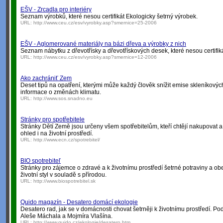
EŠV - Zrcadla pro interiéry
Seznam výrobků, které nesou certifikát Ekologicky šetrný výrobek.
URL:
http://www.ceu.cz/esv/vyrobky.asp?smernice=25-2006
EŠV - Aglomerované materiály na bázi dřeva a výrobky z nich
Seznam nábytku z dřevotřísky a dřevotřískových desek, které nesou certifik
URL:
http://www.ceu.cz/esv/vyrobky.asp?smernice=12-2006
Ako zachrániť Zem
Deset tipů na opatření, kterými může každý člověk snížit emise skleníkovýc
informace o změnách klimatu.
URL:
http://www.sos.snadno.eu
Stránky pro spotřebitele
Stránky Dětí Země jsou určeny všem spotřebitelům, kteří chtějí nakupovat a u
ohled i na životní prostředí.
URL:
http://www.ecn.cz/spotrebitel/
BIO spotrebiteľ
Stránky pro zájemce o zdravé a k životnímu prostředí šetrné potraviny a o
životní styl v souladě s přírodou.
URL:
http://www.biospotrebitel.sk
Quido magazín - Desatero domácí ekologie
Desatero rad, jak se v domácnosti chovat šetrněji k životnímu prostředí. P
Aleše Máchala a Mojmíra Vlašína.
URL:
http://www.quido.cz/ekologie/desatero.htm