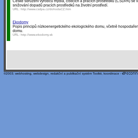
České sdružení výrobců mýdla, čistících a pracích prostředků (CSDPA) se
snižování dopadů pracích prostředků na životní prostředí.
URL:
http://www.csdpa.cz/dohodaCZ.htm
Ekodomy
Popis principů nízkoenergetického ekologického domu, včetně hospodařen
domu.
URL:
http://www.ekodomy.sk
©2003;
webhosting
,
webdesign
,
redakční a publikační systém Toolkit
, koordinace -