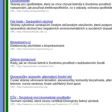
Ekospotřebitel
Stránky pro spotřebitele, který se chce chovat šetrněji k životnímu prostředí
nakupování, jak používat elektrospotřebiče, co s odpady, ochrana spotřebit
URL:
http://www.ekospotrebitel.cz
Fair trade - Spravedlivý obchod
Stránky vytvořené vznikajícím českým občanským sdružením, které podporuje
spravedlivý obchod bez negativních environmentálních a sociálních dopad
URL:
http://www.fairtrade.zde.cz
Biopotraviny.cz
Elektronický obchůdek s biopotravinami.
URL:
http://obchudek.biopotraviny.cz
Zelená domácnost
Rady, jak se chovat šetrně k životnímu prostředí v každodenním životě.
URL:
http://www.ekolist.cz/zeldom.stm
Ekovesničky, komunity, alternativní životní styl
České stránky věnované tématům: ekovesničky, komunity biozahrada, alternat
televize, rozvoj venkova, trvale udržitelný život apod.
URL:
http://www.ekovesnicky.org
EŠV - Tenzidové mycí kosmetické prostředky
Seznam výrobků, které nesou certifikát Ekologicky šetrný výrobek.
URL:
http://www.ceu.cz/esv/vyrobky.asp?smernice=17-2006