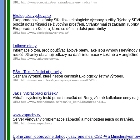
URL:
http://www.ecmost.cz/ver_cz/radce/zeleny_radce.htm
Ekologická výchova.cz
Ekoporadenské stránky Střediska ekologické výchovy a etiky Rýchory SEV
položit dotaz týkající se životního prostředí. Stránky mají tři základní rubrik
Ekoporadna a Kultura, které se dělí na další podrubriky.
URL:
http://www.ekologickavychova.cz/
Látkové pleny
Informace o tom, proč používat látkové pleny, jaké jsou výhody i nevýhody
rodičů. Stránky obsahují odkazy na další informace v češtině a v angličtině.
URL:
http://www.latkovepleny.cz/
EŠV - Tekuté čisticí přípravky
Seznam výrobků, které nesou certifikát Ekologicky šetrný výrobek.
URL:
http://www.ceu.cz/esv/vyrobky.asp?smernice=07-2006
Jak si vybrat prací prášek?
Aktuální výsledky testů pracích prášků od Rosy, včetně kalkulace ceny na j
URL:
http://www.zelenabrana.cz/rosa/?id_kat=230&thread=&id...
www.zapachy.cz
Server věnovaný problematice zápachů a možnostem jejich odstranění.
URL:
http://www.zapachy.cz
Úplné znění dobrovolné dohody uzavřené mezi CSDPA a Ministerstvem živo