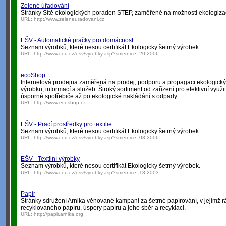
Zelené úřadování
Stránky Sítě ekologických poraden STEP, zaměřené na možnosti ekologiza
URL:
http://www.zeleneuradovani.cz
EŠV - Automatické pračky pro domácnost
Seznam výrobků, které nesou certifikát Ekologicky šetrný výrobek.
URL:
http://www.ceu.cz/esv/vyrobky.asp?smernice=20-2006
ecoShop
Internetová prodejna zaměřená na prodej, podporu a propagaci ekologick
výrobků, informací a služeb. Široký sortiment od zařízení pro efektivní využi
úsporné spotřebiče až po ekologické nakládání s odpady.
URL:
http://www.ecoshop.cz
EŠV - Prací prostředky pro textilie
Seznam výrobků, které nesou certifikát Ekologicky šetrný výrobek.
URL:
http://www.ceu.cz/esv/vyrobky.asp?smernice=03-2006
EŠV - Textilní výrobky
Seznam výrobků, které nesou certifikát Ekologicky šetrný výrobek.
URL:
http://www.ceu.cz/esv/vyrobky.asp?smernice=18-2003
Papír
Stránky sdružení Arnika věnované kampani za šetrné papírování, v jejímž 
recyklovaného papíru, úspory papíru a jeho sběr a recyklaci.
URL:
http://papir.arnika.org