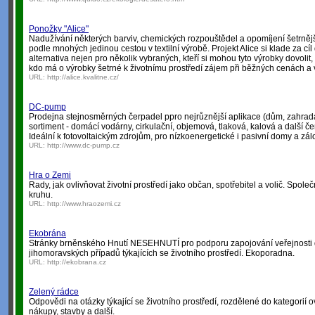
Ponožky "Alice"
Nadužívání některých barviv, chemických rozpouštědel a opomíjení šetrněj
podle mnohých jedinou cestou v textilní výrobě. Projekt Alice si klade za cíl
alternativa nejen pro několik vybraných, kteří si mohou tyto výrobky dovoli
kdo má o výrobky šetrné k životnímu prostředí zájem při běžných cenách a
URL:
http://alice.kvalitne.cz/
DC-pump
Prodejna stejnosměrných čerpadel ppro nejrůznější aplikace (dům, zahrada, 
sortiment - domácí vodárny, cirkulační, objemová, tlaková, kalová a další č
Ideální k fotovoltaickým zdrojům, pro nízkoenergetické i pasivní domy a zá
URL:
http://www.dc-pump.cz
Hra o Zemi
Rady, jak ovlivňovat životní prostředí jako občan, spotřebitel a volič. Sp
kruhu.
URL:
http://www.hraozemi.cz
Ekobrána
Stránky brněnského Hnutí NESEHNUTÍ pro podporu zapojování veřejnosti 
jihomoravských případů týkajících se životního prostředí. Ekoporadna.
URL:
http://ekobrana.cz
Zelený rádce
Odpovědi na otázky týkající se životního prostředí, rozdělené do kategorií 
nákupy, stavby a další.