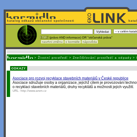
katalog odkazů občanské společnosti
kata
! TIP :
(právo AND informace) OR "občanská práva"
navrhni změnu
o kormidle
nápověda
Nechcete být závi
>
Životní prostředí
>
Znečišťování prostředí a odpady
>
ODKAZY
Asociace pro rozvoj recyklace stavebních materiálů v České republice
Asociace sdružuje osoby a organizace, jejichž cílem je provozování techno
o recyklaci stavebních materiálů, druhy recyklátů a možnosti jejich využití.
URL:
http://www.arsm.cz