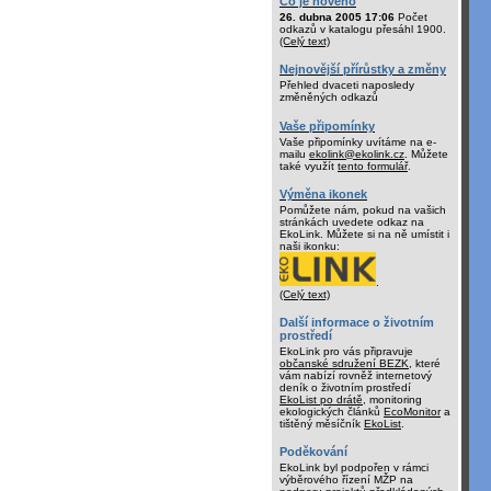
Co je nového
26. dubna 2005 17:06
Počet
odkazů v katalogu přesáhl 1900.
(Celý text)
Nejnovější přírůstky a změny
Přehled dvaceti naposledy
změněných odkazů
Vaše připomínky
Vaše připomínky uvítáme na e-
mailu
ekolink@ekolink.cz
. Můžete
také využít
tento formulář
.
Výměna ikonek
Pomůžete nám, pokud na vašich
stránkách uvedete odkaz na
EkoLink. Můžete si na ně umístit i
naši ikonku:
.
(Celý text)
Další informace o životním
prostředí
EkoLink pro vás připravuje
občanské sdružení BEZK
, které
vám nabízí rovněž internetový
deník o životním prostředí
EkoList po drátě
, monitoring
ekologických článků
EcoMonitor
a
tištěný měsíčník
EkoList
.
Poděkování
EkoLink byl podpořen v rámci
výběrového řízení MŽP na