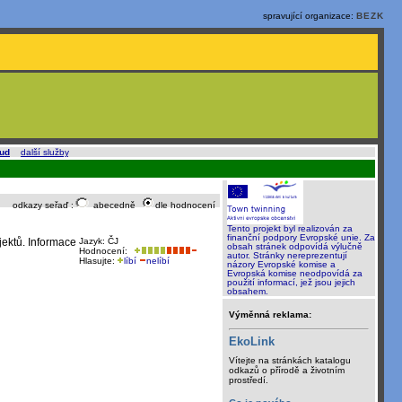
spravující organizace:
BEZK
oud
a
další služby
.
odkazy seřaď :
abecedně
dle hodnocení
Tento projekt byl realizován za
finanční podpory Evropské unie. Za
jektů. Informace
Jazyk: ČJ
obsah stránek odpovídá výlučně
Hodnocení:
autor. Stránky nereprezentují
Hlasujte:
líbí
nelíbí
názory Evropské komise a
Evropská komise neodpovídá za
použití informací, jež jsou jejich
obsahem.
Výměnná reklama:
EkoLink
Vítejte na stránkách katalogu
odkazů o přírodě a životním
prostředí.