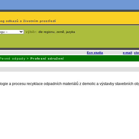
log odkazů o životním prostředí
výběr:
dle regionu, země, jazyka
slí
na korporátech typu Google či Microsoft? Využijte služeb
Ecn studia
, které nabízí
e-mail
,
cl
Pevné odpady
>
Profesní sdružení
logie a procesu recyklace odpadních materiálů z demolic a výstavby stavebních ob