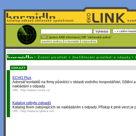
katalog odkazů občanské společnosti
kata
! TIP :
(právo AND informace) OR "občanská práva"
navrhni změnu
o kormidle
nápověda
Nechcete být závislí
na korporátech typu Google či Micro
>
Životní prostředí
>
Znečišťování prostředí a odpady
>
ODKAZY
ECHO Plus
Adresář kontaktů na firmy působící v oblasti vodního hospodářství, čištění 
nakládání s odpady.
URL:
http://www.e-voda.cz/
Katalog odbytu odpadů
Katalog firem zabývajících se nakládáním s odpady. Přístup k plné verzi je 
URL:
http://www.recyklace.net