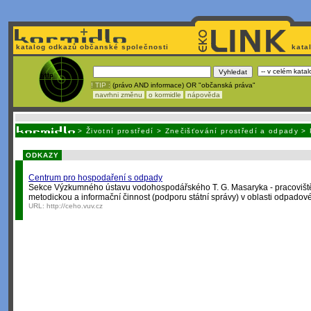
katalog odkazů občanské společnosti
kata
! TIP :
(právo AND informace) OR "občanská práva"
navrhni změnu
o kormidle
nápověda
Nechcete být závislí
na korporátech typu Google či Micro
>
Životní prostředí
>
Znečišťování prostředí a odpady
>
ODKAZY
Centrum pro hospodaření s odpady
Sekce Výzkumného ústavu vodohospodářského T. G. Masaryka - pracovišt
metodickou a informační činnost (podporu státní správy) v oblasti odpadov
URL:
http://ceho.vuv.cz