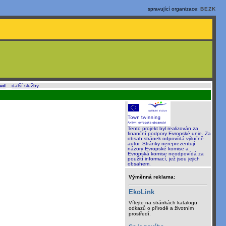
spravující organizace:
BEZK
oud
a
další služby
.
Tento projekt byl realizován za
finanční podpory Evropské unie. Za
obsah stránek odpovídá výlučně
autor. Stránky nereprezentují
názory Evropské komise a
Evropská komise neodpovídá za
použití informací, jež jsou jejich
obsahem.
Výměnná reklama:
EkoLink
Vítejte na stránkách katalogu
odkazů o přírodě a životním
prostředí.