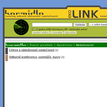
katalog odkazů občanské společnosti
kata
! TIP :
(právo AND informace) OR "občanská práva"
navrhni změnu
o kormidle
nápověda
Nechcete být závi
>
Životní prostředí
>
Společnost
>
Náboženství
Církve a náboženské společnosti
(1)
Odborné konference, semináře, kurzy
(1)