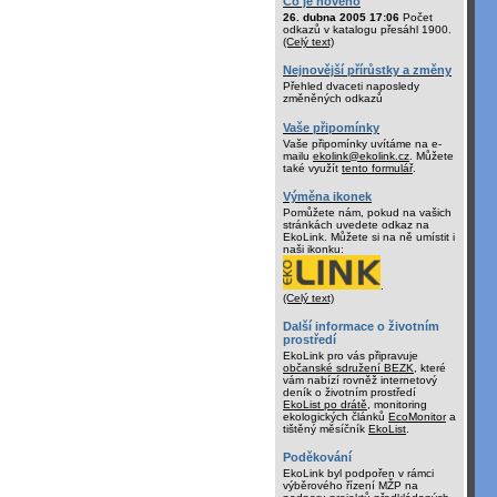
Co je nového
26. dubna 2005 17:06
Počet
odkazů v katalogu přesáhl 1900.
(Celý text)
Nejnovější přírůstky a změny
Přehled dvaceti naposledy
změněných odkazů
Vaše připomínky
Vaše připomínky uvítáme na e-
mailu
ekolink@ekolink.cz
. Můžete
také využít
tento formulář
.
Výměna ikonek
Pomůžete nám, pokud na vašich
stránkách uvedete odkaz na
EkoLink. Můžete si na ně umístit i
naši ikonku:
.
(Celý text)
Další informace o životním
prostředí
EkoLink pro vás připravuje
občanské sdružení BEZK
, které
vám nabízí rovněž internetový
deník o životním prostředí
EkoList po drátě
, monitoring
ekologických článků
EcoMonitor
a
tištěný měsíčník
EkoList
.
Poděkování
EkoLink byl podpořen v rámci
výběrového řízení MŽP na