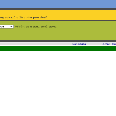
log odkazů o životním prostředí
výběr:
dle regionu, země, jazyka
slí
na korporátech typu Google či Microsoft? Využijte služeb
Ecn studia
, které nabízí
e-mail
,
cl