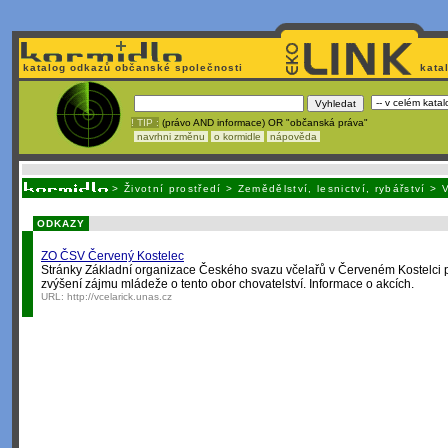
katalog odkazů občanské společnosti
kata
! TIP :
(právo AND informace) OR "občanská práva"
navrhni změnu
o kormidle
nápověda
Unavuje
vás tvorba stránek v HTML? Nemá webmaster
čas
na jejich aktualizac
>
Životní prostředí
>
Zemědělství, lesnictví, rybářství
>
V
ODKAZY
ZO ČSV Červený Kostelec
Stránky Základní organizace Českého svazu včelařů v Červeném Kostelci p
zvýšení zájmu mládeže o tento obor chovatelství. Informace o akcích.
URL:
http://vcelarick.unas.cz