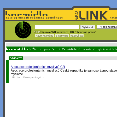
katalog odkazů občanské společnosti
kata
! TIP :
(právo AND informace) OR "občanská práva"
navrhni změnu
o kormidle
nápověda
Nechcete být závislí
na korporátech typu Google či Micro
>
Životní prostředí
>
Zemědělství, lesnictví, rybářství
>
M
ODKAZY
Asociace profesionálních myslivců ČR
Asociace profesionálních myslivců České republiky je samosprávnou stavo
myslivce.
URL:
http://www.profimysl.cz