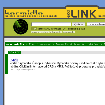
katalog odkazů občanské společnosti
kata
! TIP :
(právo AND informace) OR "občanská práva"
navrhni změnu
o kormidle
nápověda
Nechcete být závislí
na korporátech typu Google či Micro
>
Životní prostředí
>
Zemědělství, lesnictví, rybářství
>
R
ODKAZY
Rybáři
Portál o rybářství. Časopis Rybářství, Rybářské noviny. On-line chat o ryba
rybářů. Oficiální informace od ČRS a MRS. Počítačové programy pro rybáře
URL:
http://www.rybari.cz