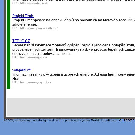
URL:
http://www.oteple.sk
Projekt Fénix
Projekt Greenpeace na obnovu domů po povodních na Moravě v roce 1997, 
zdroje energie.
URL:
http://greenpeace.cz/fenix/
TEPLO.CZ
Server nabízí informace z oblastí vytápění: teplo a jeho cena, vytápění bytů
provoz tepelných zařízení, financování výstavby a provozu tepelných zaříze
opravy a údržba tepelných zařízení.
URL:
http://www.teplo.cz/
vytapeni.cz
Informační stránky o vytápění a úsporách energie. Adresář firem, ceny ene
ztrát...
URL:
http://www.vytapeni.cz
©2003;
webhosting
,
webdesign
,
redakční a publikační systém Toolkit
, koordinace -