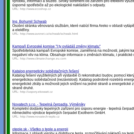
výrobků, informací a služeb. Široký sortiment od zařízení pro efektivní využi
úsporné spotřebiče až po ekologické nakládání s odpady.
URL:
http://www.ecoshop.cz
Ing. Bohumil Schwab
Osobní stránka věnovaná službám, které nabízí firma Areko v oblasti vytáp
a elektřiny.
URL:
http://www.avonet.cz/schwab/schwab.html
Kampaň Evropské komise "I ty ovládáš změny klimatu"
Spotřebitelská kampaň Evropské komise, zaměřená na možnosti, jakými k
negativní vliv na klima. Obsahuje informace o změnách klimatu, i praktické 
URL:
http://www.climatechange.eu.com
Katalog energeticky soběstačných řešení
Katalog řešení využitelných při výstavbě či rekonstrukci budov, pomocí kterýc
energetickou soběstačnost (nezávislost). Katalog podrobně rozebírá energet
energetické ztráty a možnosti jejich snížení na jedné straně a energetické zi
straně druhé.
URL:
http://uspory.ekowatt.cz
Novatech s.r.o. - Tepelná čerpadla, Výměníky
Kompletní dodávky tepelných zařízení pro úsporu energie - tepelná čerpad
německého výrobce tepelných čerpadel Exotherm GmbH.
URL:
http://www.novatech-teplo.cz
oteple.sk - Všetko o teple a energii
Informace z oblasti výroby a distribuce tepla, rozpočítávání nákladů na tepl