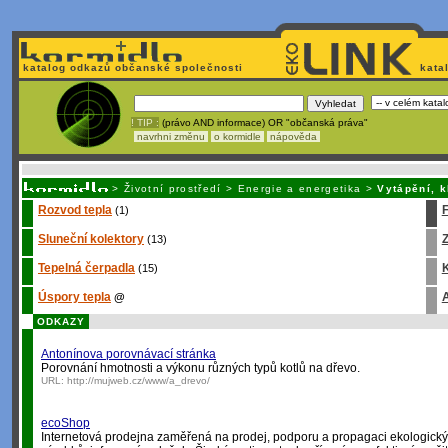
katalog odkazů občanské společnosti
kata
! TIP :
(právo AND informace) OR "občanská práva"
navrhni změnu
o kormidle
nápověda
Nechcete být závislí
na korporátech typu Google či Micro
>
Životní prostředí
>
Energie a energetika
>
Vytápění, k
Rozvod tepla
(1)
Sluneční kolektory
Z
(13)
Tepelná čerpadla
K
(15)
Úspory tepla
A
@
ODKAZY
Antonínova porovnávací stránka
Porovnání hmotnosti a výkonu různých typů kotlů na dřevo.
URL:
http://mujweb.cz/www/a_drevo/
ecoShop
Internetová prodejna zaměřená na prodej, podporu a propagaci ekologick