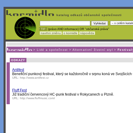
katalog odkazů občanské společnosti
! TIP :
(právo AND informace) OR "občanská práva"
navrhni změnu
o kormidle
nápověda
Unavuje
vás tvorba stránek v HTML? Nemá webmaster
čas
na jejich aktualizac
>
Lidé a společnost
>
Alternativní životní styl
>
Festival
ODKAZY
Antifest
Benefiční punkový festival, který se každoročně v srpnu koná ve Svojšicích
URL:
http://www.antifest.cz
Fluff Fest
Již tradiční červencový HC-punk festival v Rokycanech u Plzně.
URL:
http://www.fluffmusic.com/