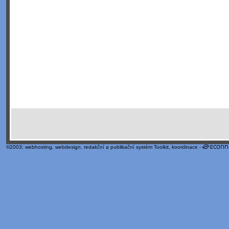
©2003;
webhosting
,
webdesign
,
redakční a publikační systém Toolkit
, koordinace -