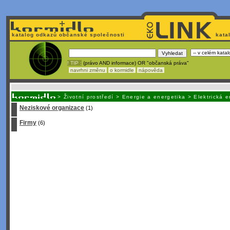
katalog odkazů občanské společnosti
kata
! TIP :
(právo AND informace) OR "občanská práva"
navrhni změnu
o kormidle
nápověda
Nechcete být závislí
na korporátech typu Google či Micro
>
Životní prostředí
>
Energie a energetika
>
Elektrická 
Neziskové organizace
(1)
Firmy
(6)