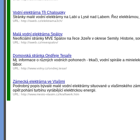
Vodní elektrárna Tři Chaloupky
Stránky malé vodní elektrárny na Labi u Lysé nad Labem. Řez elektrárnou, 
URL:
http://sweb.cz/elektrarna3ch/
Malá vodní elektrárna Spálov
Neoficiální stránky MVE Spálov na řece Jizeře v okrese Semily. Historie, sou
URL:
http://sweb.cz/mvespalov/
Domovská stránka Ondřeje Tesaře
Mj. informace o různých vodních pohonech - trkači, vodní spirále a miniele
tábor.
URL:
http://www.volny.cz/ondrej.tesar/
Zámecká elektrárna ve Vlašimi
Podrobný popis bývalé malé vodní elektrárny situované u vlašimského zá
opět pohání turbínu vyrábějící elektrickou energii.
URL:
http://www.mesto-vlasim.cz/kraftwerk.htm