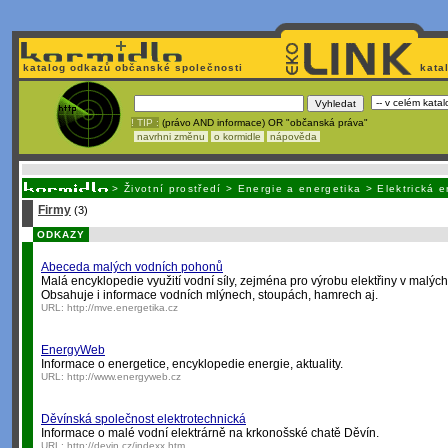
katalog odkazů občanské společnosti
kata
! TIP :
(právo AND informace) OR "občanská práva"
navrhni změnu
o kormidle
nápověda
Nechcete být závislí
na korporátech typu Google či Micro
>
Životní prostředí
>
Energie a energetika
>
Elektrická 
Firmy
(3)
ODKAZY
Abeceda malých vodních pohonů
Malá encyklopedie využití vodní síly, zejména pro výrobu elektřiny v malýc
Obsahuje i informace vodních mlýnech, stoupách, hamrech aj.
URL:
http://mve.energetika.cz
EnergyWeb
Informace o energetice, encyklopedie energie, aktuality.
URL:
http://www.energyweb.cz
Děvínská společnost elektrotechnická
Informace o malé vodní elektrárně na krkonošské chatě Děvín.
URL:
http://devin.cz/indexx.htm