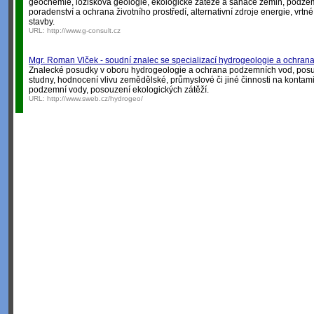
geochemie, ložisková geologie, ekologické zátěže a sanace zemin, podzem
poradenství a ochrana životního prostředí, alternativní zdroje energie, vrtn
stavby.
URL:
http://www.g-consult.cz
Mgr. Roman Vlček - soudní znalec se specializací hydrogeologie a ochra
Znalecké posudky v oboru hydrogeologie a ochrana podzemních vod, posu
studny, hodnocení vlivu zemědělské, průmyslové či jiné činnosti na kontam
podzemní vody, posouzení ekologických zátěží.
URL:
http://www.sweb.cz/hydrogeo/