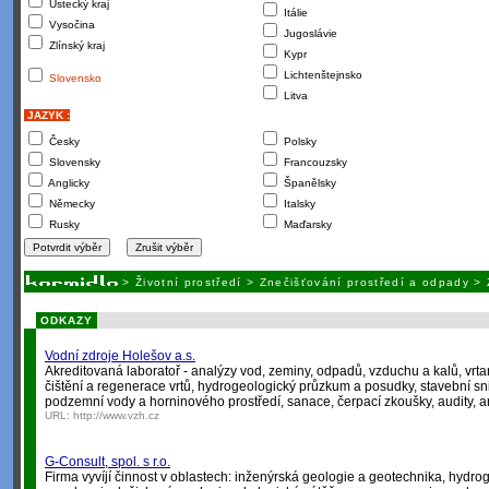
Ústecký kraj
Itálie
Vysočina
Jugoslávie
Zlínský kraj
Kypr
Lichtenštejnsko
Slovensko
Litva
JAZYK :
Česky
Polsky
Slovensky
Francouzsky
Anglicky
Španělsky
Německy
Italsky
Rusky
Maďarsky
>
Životní prostředí
>
Znečišťování prostředí a odpady
>
ODKAZY
Vodní zdroje Holešov a.s.
Akreditovaná laboratoř - analýzy vod, zeminy, odpadů, vzduchu a kalů, vr
čištění a regenerace vrtů, hydrogeologický průzkum a posudky, stavební sn
podzemní vody a horninového prostředí, sanace, čerpací zkoušky, audity, an
URL:
http://www.vzh.cz
G-Consult, spol. s r.o.
Firma vyvíjí činnost v oblastech: inženýrská geologie a geotechnika, hydro