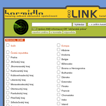
katalog odkazů občanské společnosti
kata
! TIP :
(právo AND informace) OR "občanská práva"
navrhni změnu
o kormidle
nápověda
REGION, ZEMĚ :
Svět
Evropa
Albánie
Česká republika
Andorra
Praha
Belgie
Jihčeský kraj
Bělorusko
Jihomoravský kraj
Bosna a Hercegovina
Karlovarský kraj
Bulharsko
Královehradecký kraj
Dánsko
Liberecký kraj
Estonsko
Moravskoslezský kraj
Finsko
Olomoucký kraj
Francie
Pardubický kraj
Chorvatsko
Plzeňský kraj
Irsko
Středočeský kraj
Island