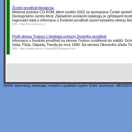
Životní prostředí Mostecka
Webová podoba CD-ROM, které vzniklo 2002 za spolupráce České společnos
Ekologického centra Most. Základním posláním katalogu je zpřístupnit dost
regionální data a informace o životním prostředí území bývalého okresu Mo
URL:
http://cd.ecmost.cz
Profil okresu Trutnov z hlediska ochrany životního prostředí
Informace o životním prostředí na okrese Trutnov rozdělené do oddílů: Ochr
Voda, Půda, Odpady, Trendy po roce 1990. Na serveru Okresního úřadu Tr
URL:
http://www.oku-tu.cz/profil%20okresu.htm
©2003;
webhosting
,
webdesign
,
redakční a publikační systém Toolkit
, koordinace -