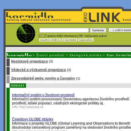
katalog odkazů občanské společnosti
kata
! TIP :
(právo AND informace) OR "občanská práva"
navrhni změnu
o kormidle
nápověda
Unavuje
vás tvorba stránek v HTML? Nemá webmaster
čas
na jejich aktualizac
>
Životní prostředí
>
Ekologická politika
>
Stav životníh
Neziskové organizace
(2)
Vědecké a výzkumné organizace
(2)
Zpravodajské weby, noviny a časopisy
(1)
ODKAZY
Informačný systém o životnom prostredí
Informační systém provozovaný Slovenskou agenturou životního prostředí. 
prostředí, lidské populaci, nástrojích ekologické politiky aj.
URL:
http://www.iszp.sk
Čmeldovy GLOBE stránky
Informace o projektu GLOBE (Global Learning and Observations to Benefit 
dlouhodobý celosvětový program zaměřený na sledování životního prostředí