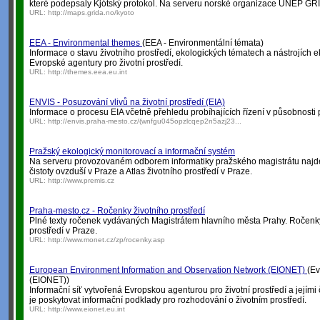
které podepsaly Kjótský protokol. Na serveru norské organizace UNEP GR
URL:
http://maps.grida.no/kyoto
EEA - Environmental themes
(EEA - Environmentální témata)
Informace o stavu životního prostředí, ekologických tématech a nástrojích e
Evropské agentury pro životní prostředí.
URL:
http://themes.eea.eu.int
ENVIS - Posuzování vlivů na životní prostředí (EIA)
Informace o procesu EIA včetně přehledu probíhajících řízení v působnosti
URL:
http://envis.praha-mesto.cz/(wnfgu045opzlcqep2n5azj23...
Pražský ekologický monitorovací a informační systém
Na serveru provozovaném odborem informatiky pražského magistrátu najde
čistoty ovzduší v Praze a Atlas životního prostředí v Praze.
URL:
http://www.premis.cz
Praha-mesto.cz - Ročenky životního prostředí
Plné texty ročenek vydávaných Magistrátem hlavního města Prahy. Ročenky 
prostředí v Praze.
URL:
http://www.monet.cz/zp/rocenky.asp
European Environment Information and Observation Network (EIONET)
(Ev
(EIONET))
Informační síť vytvořená Evropskou agenturou pro životní prostředí a jejím
je poskytovat informační podklady pro rozhodování o životním prostředí.
URL:
http://www.eionet.eu.int