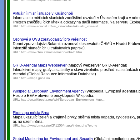
URL:
http://www.mujweb.cz/www/cmelda/
Aktuální imisní situace v Krušnohoří
Informace o měřících stanicích znečištění ovzduší v Ústeckém kraji a v n
limitech znečišťujících látek a odkazy na další informace. Na serveru Ekol
URL:
http://www.ecmost.cz/ver_cz/ovzdusi/aktualni_imise/st...
Ozonové a UVB zpravodajství pro veřejnost
Denní zpravodajství Solární a ozonové observatoře ČHMÚ v Hradci Králové
intenzitě slunečních ultrafialových paprsků.
URL:
http://www.chmi.cz/meteo/ozon/o3uvb.html
GRID-Arendal Maps Webserver
(Mapový webserver GRID-Arendal)
Interaktivní mapy, grafy a statistiky o stavu životního prostředí na stránká
Arendal (Global Resource Information Database).
URL:
http://maps.grida.no
Wikipedia: European Environment Agency
(Wikipedia: Evropská agentura pr
Heslo o EEA v otevřené encyklopedii Wikipedia.
URL:
http://en.wikipedia.org/wiki/European_Environment_Age...
Ekomapa města Brna
Mapa ukazující zeleň a krajinné prvky, sběrná místa odpadu, cyklostezky, p
aj. na území Brna.
URL:
http://www.brno.cz/toCP1250/mapa/index.php?typ=e
Global Monitoring for Environment and Security
(Globální monitoring pro ži