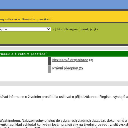
log odkazů o životním prostředí
výběr:
dle regionu, země, jazyka
emá webmaster
čas
na jejich aktualizaci? S
publikačním systémem TOOLKIT
to zvládnete
snadn
rmace o životním prostředí
Neziskové organizace
(3)
Právní předpisy
(2)
ávat informace o životním prostředí a usilovat o přijetí zákona o Registru výstupů
Washingtonu. Nabízejí volný přístup do vybraných vládních databází, dokumentů a
 například vyhledat konkrétní továrnu a její vliv na životní prostředí, zjistit výsky