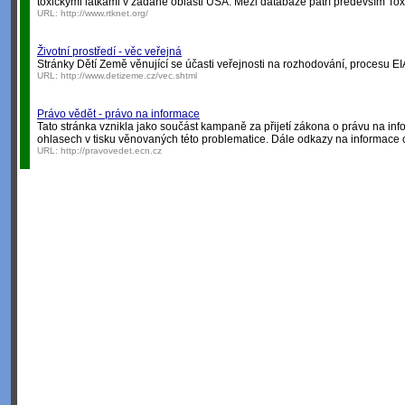
toxickými látkami v zadané oblasti USA. Mezi databáze patří především Toxic
URL:
http://www.rtknet.org/
Životní prostředí - věc veřejná
Stránky Dětí Země věnující se účasti veřejnosti na rozhodování, procesu EI
URL:
http://www.detizeme.cz/vec.shtml
Právo vědět - právo na informace
Tato stránka vznikla jako součást kampaně za přijetí zákona o právu na inf
ohlasech v tisku věnovaných této problematice. Dále odkazy na informac
URL:
http://pravovedet.ecn.cz