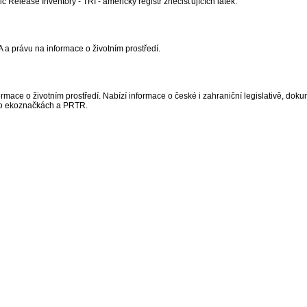
 Release Inventory - TRI - americký registr znečišťujících látek.
A a právu na informace o životním prostředí.
ormace o životním prostředí. Nabízí informace o české i zahraniční legislativě, dok
e o ekoznačkách a PRTR.