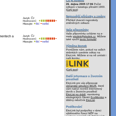
Co je nového
26. dubna 2005 17:06
Počet
odkazů v katalogu přesáhl 1900.
(Celý text)
Nejnovější přírůstky a změny
Jazyk: ČJ
Přehled dvaceti naposledy
Hodnocení:
změněných odkazů
Hlasujte:
líbí
nelíbí
Vaše připomínky
Vaše připomínky uvítáme na e-
umentech a
Jazyk: ČJ
mailu
ekolink@ekolink.cz
. Můžete
Hodnocení:
také využít
tento formulář
.
Hlasujte:
líbí
nelíbí
Výměna ikonek
Pomůžete nám, pokud na vašich
stránkách uvedete odkaz na
EkoLink. Můžete si na ně umístit i
naši ikonku:
.
(Celý text)
Další informace o životním
prostředí
EkoLink pro vás připravuje
občanské sdružení BEZK
, které
vám nabízí rovněž internetový
deník o životním prostředí
EkoList po drátě
, monitoring
ekologických článků
EcoMonitor
a
tištěný měsíčník
EkoList
.
Poděkování
EkoLink byl podpořen v rámci
výběrového řízení MŽP na