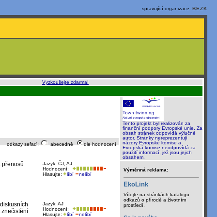
spravující organizace:
BEZK
o, rychle a sami
:
Vyzkoušejte zdarma!
Tento projekt byl realizován za
finanční podpory Evropské unie. Za
obsah stránek odpovídá výlučně
autor. Stránky nereprezentují
názory Evropské komise a
odkazy seřaď :
abecedně
dle hodnocení
Evropská komise neodpovídá za
použití informací, jež jsou jejich
obsahem.
 a přenosů
Jazyk: ČJ, AJ
Hodnocení:
Výměnná reklama:
Hlasujte:
líbí
nelíbí
EkoLink
Vítejte na stránkách katalogu
odkazů o přírodě a životním
 diskusních
Jazyk: AJ
prostředí.
Hodnocení:
t znečistění
Hlasujte:
líbí
nelíbí