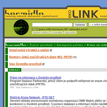
katalog odkazů občanské společnosti
kata
! TIP :
(právo AND informace) OR "občanská práva"
navrhni změnu
o kormidle
nápověda
Unavuje
vás tvorba stránek v HTML? N
>
Životní prostředí
>
Ekologická politika
>
Právo na info
Označování výrobků a služeb
@
Registry úniků znečišťujících látek (IRZ, PRTR)
(5)
Stav životního prostředí
@
ODKAZY
Právo na informace o životním prostředí
Program Nadace Partnerství, jehož cílem je podpořit veřejnost ve snaze získ
znečišťujících látek (PRTR).
URL:
http://www.ecn.cz/rtk
Right-to-Know Network - RTK NET
Servisní stránky provozované neziskovou organizací OMB Watch sídlící ve 
konferencí o životním prostředí. S pomocí databází a informací může návštěvník