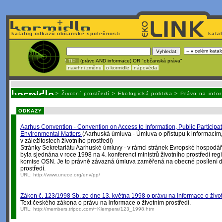
katalog odkazů občanské společnosti
kata
! TIP :
(právo AND informace) OR "občanská práva"
navrhni změnu
o kormidle
nápověda
Unavuje
vás tvorba stránek v HTML? Nemá webmaster
čas
na jejich aktualizac
>
Životní prostředí
>
Ekologická politika
>
Právo na info
ODKAZY
Aarhus Convention - Convention on Access to Information, Public Participat
Environmental Matters
(Aarhuská úmluva - Úmluva o přístupu k informacím, 
v záležitostech životního prostředí)
Stránky Sekretariátu Aarhuské úmluvy - v rámci stránek Evropské hospo
byla sjednána v roce 1998 na 4. konferenci ministrů životního prostředí r
komise OSN. Je to právně závazná úmluva zaměřená na obecné posílení de
prostředí.
URL:
http://www.unece.org/env/pp/
Zákon č. 123/1998 Sb. ze dne 13. května 1998 o právu na informace o život
Text českého zákona o právu na informace o životním prostředí.
URL:
http://members.tripod.com/~Klempera/123_1998.htm