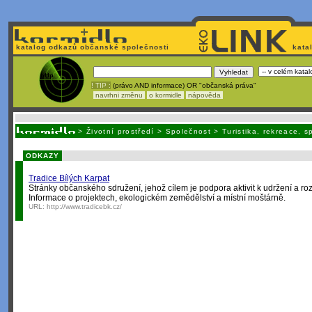
katalog odkazů občanské společnosti
kata
! TIP :
(právo AND informace) OR "občanská práva"
navrhni změnu
o kormidle
nápověda
Unavuje
vás tvorba stránek v HTML? Nemá webmaster
čas
na jejich aktualizac
>
Životní prostředí
>
Společnost
>
Turistika, rekreace, s
ODKAZY
Tradice Bílých Karpat
Stránky občanského sdružení, jehož cílem je podpora aktivit k udržení a rozv
Informace o projektech, ekologickém zemědělství a místní moštárně.
URL:
http://www.tradicebk.cz/