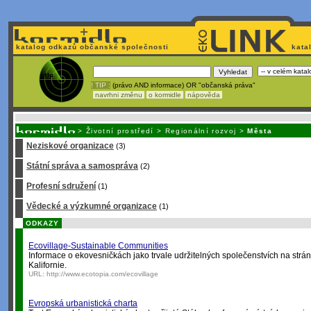
katalog odkazů občanské společnosti
kata
! TIP :
(právo AND informace) OR "občanská práva"
navrhni změnu
o kormidle
nápověda
Unavuje
vás tvorba stránek v HTML? Nemá webmaster
čas
na jejich aktualizac
>
Životní prostředí
>
Regionální rozvoj
>
Města
Neziskové organizace
(3)
Státní správa a samospráva
(2)
Profesní sdružení
(1)
Vědecké a výzkumné organizace
(1)
ODKAZY
Ecovillage-Sustainable Communities
Informace o ekovesničkách jako trvale udržitelných společenstvích na strá
Kalifornie.
URL:
http://www.ecotopia.com/ecovillage
Evropská urbanistická charta