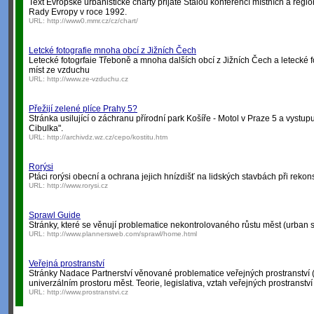
Text Evropské urbanistické charty přijaté Stálou konferencí místních a reg
Rady Evropy v roce 1992.
URL:
http://www0.mmr.cz/cz/chart/
Letcké fotografie mnoha obcí z Jižních Čech
Letecké fotogrfaie Třeboně a mnoha dalších obcí z Jižních Čech a letecké f
míst ze vzduchu
URL:
http://www.ze-vzduchu.cz
Přežijí zelené plíce Prahy 5?
Stránka usilující o záchranu přírodní park Košíře - Motol v Praze 5 a vystupuj
Cibulka".
URL:
http://archivdz.wz.cz/cepo/kostitu.htm
Rorýsi
Ptáci rorýsi obecní a ochrana jejich hnízdišť na lidských stavbách při rekon
URL:
http://www.rorysi.cz
Sprawl Guide
Stránky, které se věnují problematice nekontrolovaného růstu měst (urban 
URL:
http://www.plannersweb.com/sprawl/home.html
Veřejná prostranství
Stránky Nadace Partnerství věnované problematice veřejných prostranství (ná
univerzálním prostoru měst. Teorie, legislativa, vztah veřejných prostranství
URL:
http://www.prostranstvi.cz