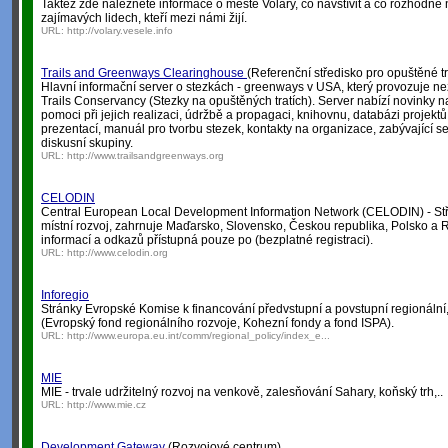
Taktéž zde naleznete informace o městě Volary, co navštívit a co rozhodně
zajímavých lidech, kteří mezi námi žijí.
URL:
http://volary.vesele.info
Trails and Greenways Clearinghouse
(Referenční středisko pro opuštěné tr
Hlavní informační server o stezkách - greenways v USA, který provozuje ne
Trails Conservancy (Stezky na opuštěných tratích). Server nabízí novinky 
pomoci při jejich realizaci, údržbě a propagaci, knihovnu, databázi projekt
prezentací, manuál pro tvorbu stezek, kontakty na organizace, zabývající 
diskusní skupiny.
URL:
http://www.trailsandgreenways.org
CELODIN
Central European Local Development Information Network (CELODIN) - Stř
místní rozvoj, zahrnuje Maďarsko, Slovensko, Českou republika, Polsko a
informací a odkazů přístupná pouze po (bezplatné registraci).
URL:
http://www.celodin.org
Inforegio
Stránky Evropské Komise k financování předvstupní a povstupní regionální, k
(Evropský fond regionálního rozvoje, Kohezní fondy a fond ISPA).
URL:
http://www.europa.eu.int/comm/regional_policy/index_e...
MIE
MIE - trvale udržitelný rozvoj na venkově, zalesňování Sahary, koňský trh,..
URL:
http://www.mie.cz
Development Gateway
(Rozvojové centrum)