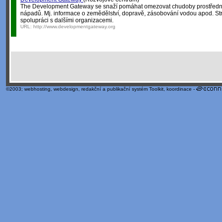
The Development Gateway se snaží pomáhat omezovat chudoby prostředni
nápadů. Mj. informace o zemědělství, dopravě, zásobování vodou apod. St
spolupráci s dalšími organizacemi.
URL:
http://www.developmentgateway.org
©2003;
webhosting
,
webdesign
,
redakční a publikační systém Toolkit
, koordinace -