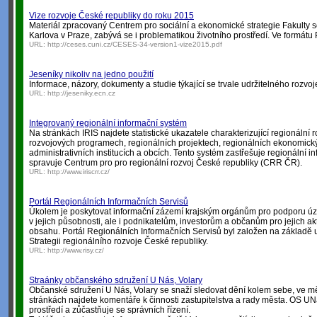
Vize rozvoje České republiky do roku 2015
Materiál zpracovaný Centrem pro sociální a ekonomické strategie Fakulty s
Karlova v Praze, zabývá se i problematikou životního prostředí. Ve formátu
URL:
http://ceses.cuni.cz/CESES-34-version1-vize2015.pdf
Jeseníky nikoliv na jedno použití
Informace, názory, dokumenty a studie týkající se trvale udržitelného rozvo
URL:
http://jeseniky.ecn.cz
Integrovaný regionální informační systém
Na stránkách IRIS najdete statistické ukazatele charakterizující regionální r
rozvojových programech, regionálních projektech, regionálních ekonomick
administrativních institucích a obcích. Tento systém zastřešuje regionální in
spravuje Centrum pro pro regionální rozvoj České republiky (CRR ČR).
URL:
http://www.iriscrr.cz/
Portál Regionálních Informačních Servisů
Úkolem je poskytovat informační zázemí krajským orgánům pro podporu úze
v jejich působnosti, ale i podnikatelům, investorům a občanům pro jejich akt
obsahu. Portál Regionálních Informačních Servisů byl založen na základě 
Strategii regionálního rozvoje České republiky.
URL:
http://www.risy.cz/
Straánky občanského sdružení U Nás, Volary
Občanské sdružení U Nás, Volary se snaží sledovat dění kolem sebe, ve mě
stránkách najdete komentáře k činnosti zastupitelstva a rady města. OS UNá
prostředí a zůčastňuje se správních řízení.