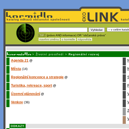
katalog odkazů občanské společnosti
kata
! TIP :
(právo AND informace) OR "občanská práva"
navrhni změnu
o kormidle
nápověda
Unavuje
vás tvorba stránek v HTML? Nemá webmaster
čas
na jejich aktualizac
>
Životní prostředí
>
Regionální rozvoj
Agenda 21
@
Města
N
(14)
Regionální koncepce a strategie
S
@
Turistika, rekreace, sport
P
@
Územní plánování
@
Venkov
V
(36)
Z
V
ODKAZY