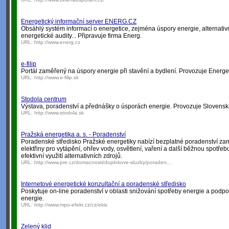
Energetický informační server ENERG.CZ
Obsáhlý systém informací o energetice, zejména úspory energie, alternativn
energetické audity... Připravuje firma Energ.
URL:
http://www.energ.cz
e-filip
Portál zaměřený na úspory energie při stavění a bydlení. Provozuje Energet
URL:
http://www.e-filip.sk
Stodola centrum
Výstava, poradenství a přednášky o úsporách energie. Provozuje Slovensk
URL:
http://www.stodola.sk
Pražská energetika a. s. - Poradenství
Poradenské středisko Pražské energetiky nabízí bezplatné poradenství za
elektřiny pro vytápění, ohřev vody, osvětlení, vaření a další běžnou spotřeb
efektivní využití alternativních zdrojů.
URL:
http://www.pre.cz/domacnosti/doplnkove-sluzby/poraden...
Internetové energetické konzultační a poradenské středisko
Poskytuje on-line poradenství v oblasti snižování spotřeby energie a podpo
energie.
URL:
http://www.mpo-efekt.cz/cz/ekis
Zelený klid