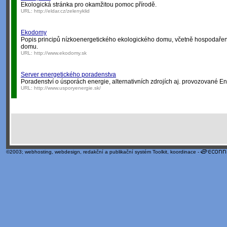
Ekologická stránka pro okamžitou pomoc přírodě.
URL:
http://eldar.cz/zelenyklid
Ekodomy
Popis principů nízkoenergetického ekologického domu, včetně hospodařen
domu.
URL:
http://www.ekodomy.sk
Server energetického poradenstva
Poradenství o úsporách energie, alternativních zdrojích aj. provozované E
URL:
http://www.usporyenergie.sk/
©2003;
webhosting
,
webdesign
,
redakční a publikační systém Toolkit
, koordinace -