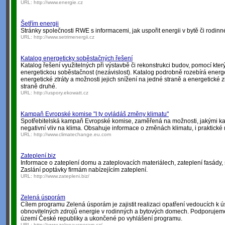
URL:
http://www.energie.cz
Šetřím energii
Stránky společnosti RWE s informacemi, jak uspořit energii v bytě či rodi
URL:
http://www.setrimenergii.cz
Katalog energeticky soběstačných řešení
Katalog řešení využitelných při výstavbě či rekonstrukci budov, pomocí kterýc
energetickou soběstačnost (nezávislost). Katalog podrobně rozebírá energet
energetické ztráty a možnosti jejich snížení na jedné straně a energetické zi
straně druhé.
URL:
http://uspory.ekowatt.cz
Kampaň Evropské komise "I ty ovládáš změny klimatu"
Spotřebitelská kampaň Evropské komise, zaměřená na možnosti, jakými k
negativní vliv na klima. Obsahuje informace o změnách klimatu, i praktické 
URL:
http://www.climatechange.eu.com
Zateplení.biz
Informace o zateplení domu a zateplovacích materiálech, zateplení fasády, 
Zaslání poptávky firmám nabízejícím zateplení.
URL:
http://www.zatepleni.biz/
Zelená úsporám
Cílem programu Zelená úsporám je zajistit realizaci opatření vedoucích k ú
obnovitelných zdrojů energie v rodinných a bytových domech. Podporujem
území České republiky a ukončené po vyhlášení programu.
URL:
http://www.zelenausporam.cz/