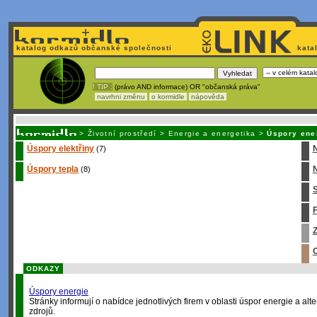
katalog odkazů občanské společnosti
kata
! TIP :
(právo AND informace) OR "občanská práva"
navrhni změnu
o kormidle
nápověda
Unavuje
vás tvorba stránek v HTML? Nemá webmaster
čas
na jejich aktualizac
>
Životní prostředí
>
Energie a energetika
>
Úspory ene
Úspory elektřiny
(7)
Úspory tepla
N
(8)
S
Z
O
ODKAZY
Úspory energie
Stránky informují o nabídce jednotlivých firem v oblasti úspor energie a alt
zdrojů.