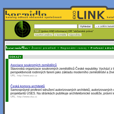
katalog odkazů občanské společnosti
kata
! TIP :
(právo AND informace) OR "občanská práva"
navrhni změnu
o kormidle
nápověda
Unavuje
vás tvorba stránek v HTML? Nemá webmaster
čas
na jejich aktualizac
>
Životní prostředí
>
Regionální rozvoj
>
Profesní sdruž
ODKAZY
Asociace soukromých zemědělců
Stavovská organizace soukromých zemědělců České republiky. Vychází z t
perspektivnosti rodinných farem jako základu moderního zemědělství a ži
URL:
http://www.asz.cz
Česká komora architektů
Samosprávné profesní sdružení autorizovaných architeků, autorizovaných 
projektantů ÚSES. Na stránkách publikuje architektonické soutěže, právní i
URL:
http://www.cka.cc