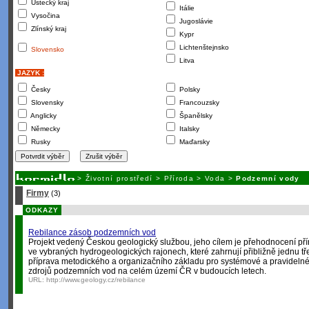
Ústecký kraj
Itálie
Vysočina
Jugoslávie
Zlínský kraj
Kypr
Lichtenštejnsko
Slovensko
Litva
JAZYK :
Česky
Polsky
Slovensky
Francouzsky
Anglicky
Španělsky
Německy
Italsky
Rusky
Maďarsky
>
Životní prostředí
>
Příroda
>
Voda
>
Podzemní vody
Firmy
(3)
ODKAZY
Rebilance zásob podzemních vod
Projekt vedený Českou geologický službou, jeho cílem je přehodnocení př
ve vybraných hydrogeologických rajonech, které zahrnují přibližně jednu tř
příprava metodického a organizačního základu pro systémové a pravideln
zdrojů podzemních vod na celém území ČR v budoucích letech.
URL:
http://www.geology.cz/rebilance