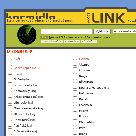
katalog odkazů občanské společnosti
kata
! TIP :
(právo AND informace) OR "občanská práva"
navrhni změnu
o kormidle
nápověda
REGION, ZEMĚ :
Svět
Evropa
Albánie
Česká republika
Andorra
Praha
Belgie
Jihčeský kraj
Bělorusko
Jihomoravský kraj
Bosna a Hercegovina
Karlovarský kraj
Bulharsko
Královehradecký kraj
Dánsko
Liberecký kraj
Estonsko
Moravskoslezský kraj
Finsko
Olomoucký kraj
Francie
Pardubický kraj
Chorvatsko
Plzeňský kraj
Irsko
Středočeský kraj
Island