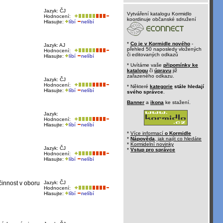
Jazyk: ČJ
Vytváření katalogu Kormidlo
Hodnocení:
koordinuje občanské sdružení
Hlasujte:
líbí
nelíbí
*
Co je v Kormidle nového
-
Jazyk: AJ
přehled 50 naposledy vložených
Hodnocení:
či editovaných odkazů
Hlasujte:
líbí
nelíbí
* Uvítáme vaše
připomínky ke
katalogu
či
úpravu
již
zařazeného odkazu.
Jazyk: ČJ
Hodnocení:
* Některé
kategorie
stále hledají
Hlasujte:
líbí
nelíbí
svého správce
.
Banner
a
ikona
ke stažení.
Jazyk:
Hodnocení:
Hlasujte:
líbí
nelíbí
*
Více informací
o Kormidle
*
Nápověda
, jak najít co hledáte
*
Kormidelní novinky
Jazyk: ČJ
*
Vstup pro správce
Hodnocení:
Hlasujte:
líbí
nelíbí
činnost v oboru
Jazyk: ČJ
Hodnocení:
Hlasujte:
líbí
nelíbí