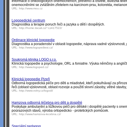
Informace o onkologických onemocněních, prevenci a osvětě, důležitá telef
onemocněními se zvláštním zřetelem na karcinom prsu, kolorekta, melano
URL:
http://www.mou.cz
Logopedické centrum
Diagnostika a terapie poruch řeči a jazyka u dětí i dospělých.
URL:
http://home.tiscali.cz/~cz417522/
Ordinace klinické logopedie
Diagnostika a poradenství v oblasti logopedie, náprava vadné výslovnosti, 
URL:
http://www.logopediest.cz/
Soukromá klinika LOGO s.r.o.
Klinická logopedie a psychologie, ORL a foniatrie. Výuka němčiny a angličt
URL:
http://www.logoped.cz/
Klinická logopedie Plzeň
Odborná logopedická péče pro děti a mladistvé, kteří pokulhávají za přir
řeči.(oblast výslovnosti, oblast rozvoje a použití slovní zásoby, větné stavb
URL:
http://www.volny.cz/logodi/
Hamzova odborná léčebna pro děti a dospělé
Poskytuje ambulantní a lůžkovou péči pro dětské i dospělé pacienty s onem
poúrazových stavů, výroba ortopedicko - protetických pomůcek.
URL:
http://www.hamzova-lecebna.cz/
Speciální pedagog