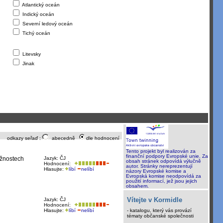
Atlantický oceán
Indický oceán
Severní ledový oceán
Tichý oceán
Litevsky
Jinak
odkazy seřaď :
abecedně
dle hodnocení
Tento projekt byl realizován za
finanční podpory Evropské unie. Za
ožnostech
Jazyk: ČJ
obsah stránek odpovídá výlučně
Hodnocení:
autor. Stránky nereprezentují
Hlasujte:
líbí
nelíbí
názory Evropské komise a
Evropská komise neodpovídá za
použití informací, jež jsou jejich
obsahem.
Vítejte v Kormidle
Jazyk: ČJ
Hodnocení:
Hlasujte:
líbí
nelíbí
- katalogu, který vás provází
tématy občanské společnosti