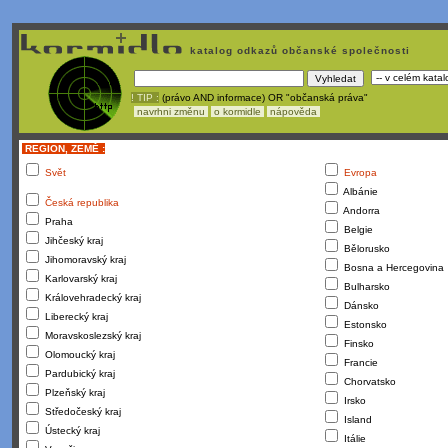
katalog odkazů občanské společnosti
! TIP :
(právo AND informace) OR "občanská práva"
navrhni změnu
o kormidle
nápověda
REGION, ZEMĚ :
Svět
Evropa
Albánie
Česká republika
Andorra
Praha
Belgie
Jihčeský kraj
Bělorusko
Jihomoravský kraj
Bosna a Hercegovina
Karlovarský kraj
Bulharsko
Královehradecký kraj
Dánsko
Liberecký kraj
Estonsko
Moravskoslezský kraj
Finsko
Olomoucký kraj
Francie
Pardubický kraj
Chorvatsko
Plzeňský kraj
Irsko
Středočeský kraj
Island
Ústecký kraj
Itálie