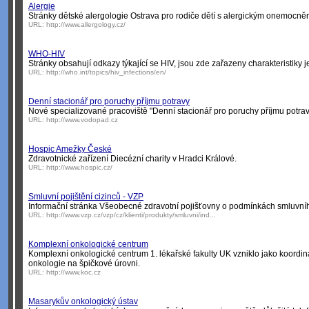
Alergie
Stránky dětské alergologie Ostrava pro rodiče dětí s alergickým onemocně
URL:
http://www.allergology.cz/
WHO-HIV
Stránky obsahují odkazy týkající se HIV, jsou zde zařazeny charakteristiky 
URL:
http://who.int/topics/hiv_infections/en/
Denní stacionář pro poruchy příjmu potravy
Nové specializované pracoviště "Denní stacionář pro poruchy příjmu potravy
URL:
http://www.vodopad.cz
Hospic Amežky České
Zdravotnické zařízení Diecézní charity v Hradci Králové.
URL:
http://www.hospic.cz/
Smluvní pojištění cizinců - VZP
Informační stránka Všeobecné zdravotní pojišťovny o podmínkách smluvníh
URL:
http://www.vzp.cz/vzp/cz/klienti/produkty/smluvni/ind...
Komplexní onkologické centrum
Komplexní onkologické centrum 1. lékařské fakulty UK vzniklo jako koordina
onkologie na špičkové úrovni.
URL:
http://www.koc.cz
Masarykův onkologický ústav