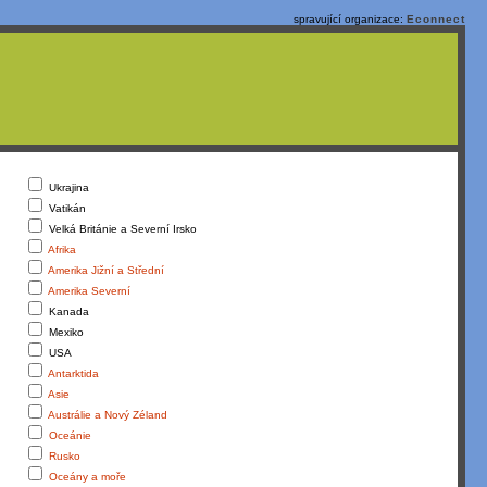
spravující organizace:
Econnect
Ukrajina
Vatikán
Velká Británie a Severní Irsko
Afrika
Amerika Jižní a Střední
Amerika Severní
Kanada
Mexiko
USA
Antarktida
Asie
Austrálie a Nový Zéland
Oceánie
Rusko
Oceány a moře