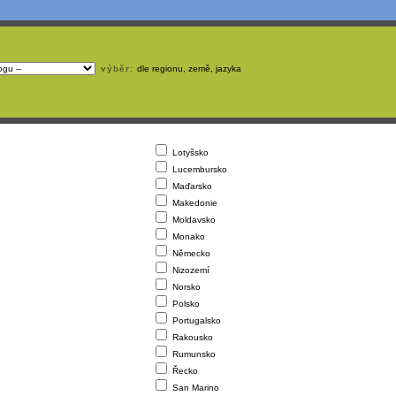
výběr:
dle regionu, země, jazyka
Lotyšsko
Lucembursko
Maďarsko
Makedonie
Moldavsko
Monako
Německo
Nizozemí
Norsko
Polsko
Portugalsko
Rakousko
Rumunsko
Řecko
San Marino