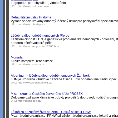
Logopedie, poruchy učení, videotrénink
URL:
http://sweb.cz/kovarovam/
Rehabilitační ústav Hrabyně
Vysoce specializovaný odborný léčebný ústav pro poskytování specializov
URL:
http://www.ruhrabyne.cz
Léčebna dlouhodobě nemocných Přerov
Těžištěm činnosti LDN je geriatrická problematika nemocných - doléčení, sta
odborná ošetřovatelská péče.
URL:
http://www.nempr.cz/odd2400.html
Monada
Klinika kompletní rehabilitace.
URL:
http://www.monada.cz
Albertinum - léčebna dlouhodobě nemocných Žamberk
LDM je umístěna v budově nazvané Osada. Toto oddělení má tradici v péči o 
URL:
http://www.albertinum-olu.cz/
Místní skupina Českého červeného kříže PROSEK
Dotované ozdravné klimatické pobyty pro děti (v doprovodu rodičů) s diag
URL:
http://cckprosek.cz/
Lékaři za bezpečný život na Zemi - Česká sekce IPPNW
Mezinárodní organizace IPPNW sdružuje národní organizace lékařů a zdravot