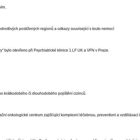
ním.
jednotlivých postižených regionů a odkazy související s touto nemocí
" bylo otevřeno při Psychiatrické klinice 1.LF UK a VFN v Praze.
o krátkodobého či dlouhodobého pojištění cizinců.
ční onkologické centrum zajišťující komplexní léčebnou, preventivní a vzdělávací 