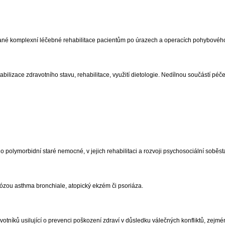
ané komplexní léčebné rehabilitace pacientům po úrazech a operacích pohybového 
bilizace zdravotního stavu, rehabilitace, využití dietologie. Nedílnou součástí péče
polymorbidní staré nemocné, v jejich rehabilitaci a rozvoji psychosociální soběst
nózou asthma bronchiale, atopický ekzém či psoriáza.
níků usilující o prevenci poškození zdraví v důsledku válečných konfliktů, zejmé