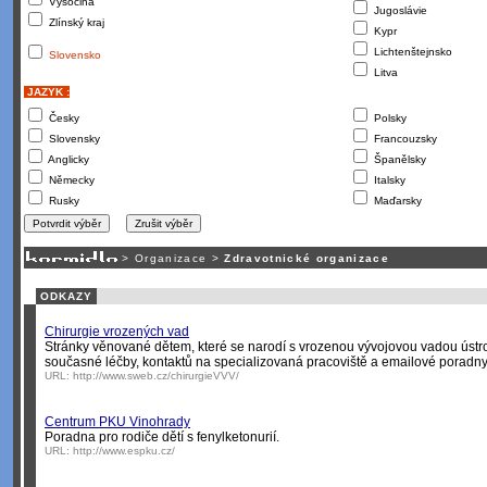
Vysočina
Jugoslávie
Zlínský kraj
Kypr
Lichtenštejnsko
Slovensko
Litva
JAZYK :
Česky
Polsky
Slovensky
Francouzsky
Anglicky
Španělsky
Německy
Italsky
Rusky
Maďarsky
>
Organizace
>
Zdravotnické organizace
ODKAZY
Chirurgie vrozených vad
Stránky věnované dětem, které se narodí s vrozenou vývojovou vadou ústroj
současné léčby, kontaktů na specializovaná pracoviště a emailové poradny 
URL:
http://www.sweb.cz/chirurgieVVV/
Centrum PKU Vinohrady
Poradna pro rodiče dětí s fenylketonurií.
URL:
http://www.espku.cz/