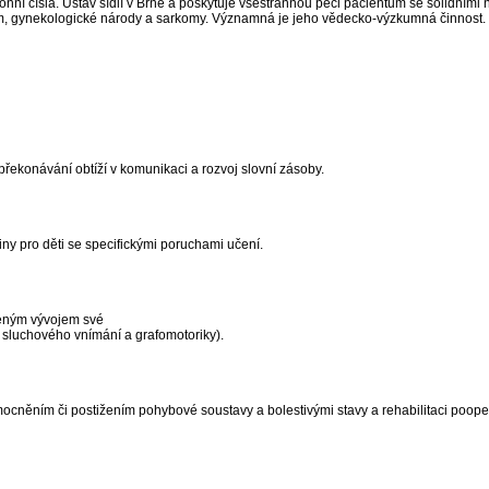
onní čísla. Ústav sídlí v Brně a poskytuje všestrannou péči pacientům se solidními
m, gynekologické národy a sarkomy. Významná je jeho vědecko-výzkumná činnost.
překonávání obtíží v komunikaci a rozvoj slovní zásoby.
iny pro děti se specifickými poruchami učení.
ozeným vývojem své
y, sluchového vnímání a grafomotoriky).
ocněním či postižením pohybové soustavy a bolestivými stavy a rehabilitaci poope