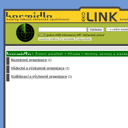
katalog odkazů občanské společnosti
kata
! TIP :
(právo AND informace) OR "občanská práva"
navrhni změnu
o kormidle
nápověda
Unavuje
vás tvorba stránek v HTML? Nemá webmaster
čas
na jejich aktualizac
>
Životní prostředí
>
Příroda
>
Horniny, nerosty a stavb
Neziskové organizace
(1)
Vědecké a výzkumné organizace
(1)
Vzdělávací a výchovné organizace
(1)