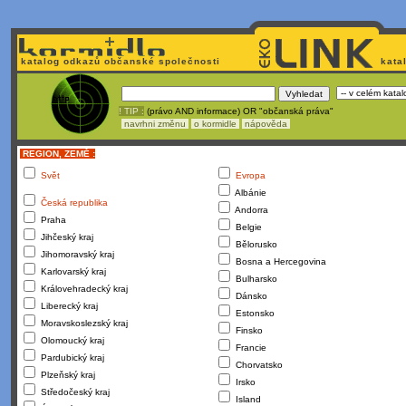
katalog odkazů občanské společnosti
kata
! TIP :
(právo AND informace) OR "občanská práva"
navrhni změnu
o kormidle
nápověda
REGION, ZEMĚ :
Svět
Evropa
Albánie
Česká republika
Andorra
Praha
Belgie
Jihčeský kraj
Bělorusko
Jihomoravský kraj
Bosna a Hercegovina
Karlovarský kraj
Bulharsko
Královehradecký kraj
Dánsko
Liberecký kraj
Estonsko
Moravskoslezský kraj
Finsko
Olomoucký kraj
Francie
Pardubický kraj
Chorvatsko
Plzeňský kraj
Irsko
Středočeský kraj
Island