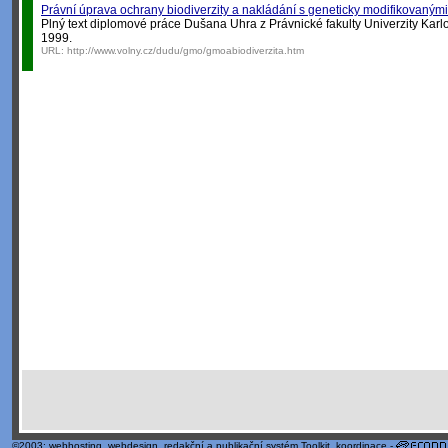
Právní úprava ochrany biodiverzity a nakládání s geneticky modifikovaným
Plný text diplomové práce Dušana Uhra z Právnické fakulty Univerzity Karlo
1999.
URL:
http://www.volny.cz/dudu/gmo/gmoabiodiverzita.htm
©2003;
webhosting
,
webdesign
,
redakční a publikační systém Toolkit
, koordinace -