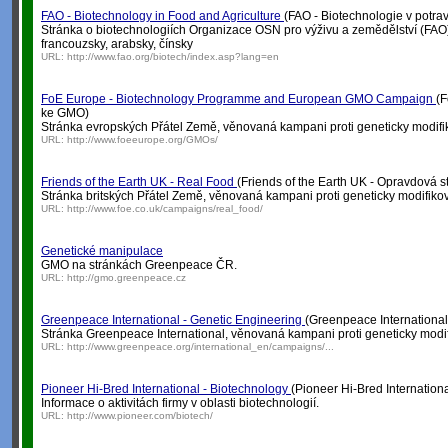
FAO - Biotechnology in Food and Agriculture
(FAO - Biotechnologie v potra
Stránka o biotechnologiích Organizace OSN pro výživu a zemědělství (FAO) 
francouzsky, arabsky, čínsky
URL:
http://www.fao.org/biotech/index.asp?lang=en
FoE Europe - Biotechnology Programme and European GMO Campaign
(F
ke GMO)
Stránka evropských Přátel Země, věnovaná kampani proti geneticky modif
URL:
http://www.foeeurope.org/GMOs/
Friends of the Earth UK - Real Food
(Friends of the Earth UK - Opravdová s
Stránka britských Přátel Země, věnovaná kampani proti geneticky modifik
URL:
http://www.foe.co.uk/campaigns/real_food/
Genetické manipulace
GMO na stránkách Greenpeace ČR.
URL:
http://gmo.greenpeace.cz
Greenpeace International - Genetic Engineering
(Greenpeace International 
Stránka Greenpeace International, věnovaná kampani proti geneticky mod
URL:
http://www.greenpeace.org/international_en/campaigns/...
Pioneer Hi-Bred International - Biotechnology
(Pioneer Hi-Bred Internationa
Informace o aktivitách firmy v oblasti biotechnologií.
URL:
http://www.pioneer.com/biotech/