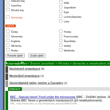
Ústecký kraj
Itálie
Vysočina
Jugoslávie
Zlínský kraj
Kypr
Lichtenštejnsko
Slovensko
Litva
JAZYK :
Česky
Polsky
Slovensky
Francouzsky
Anglicky
Španělsky
Německy
Italsky
Rusky
Maďarsky
>
Životní prostředí
>
Příroda
>
Genetika a molekulární b
Neziskové organizace
(6)
Mezistátní organizace
(1)
Zpravodajské weby, noviny a časopisy
(1)
ODKAZY
BBC - Special report: Food under the microscope
(BBC - Zvláštní zpráva: 
Stránka BBC News o genetických manipulacích (již neaktualizovaná).
URL:
http://news.bbc.co.uk/1/hi/special_report/1999/02/99/...