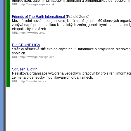
energetikou, dále mj. klimatickými změnami a problematikou genetických m
URL:
http://www.greenpeace.sk
Friends of The Earth International
(Přátelé Země)
Mezinárodní nevládní organizace, která sdružuje přes 60 členských organi
zabývá např. problematikou klimatických změn, genetickými manipulacemi,
ekopolitických otázek.
URL:
http://www.foei.org/
Die GRÜNE LIGA
Stránky německé sítě ekologických hnutí. Informace o projektech, sledova
spolcích.
URL:
http://www.grueneliga.de/
Sdružení Biotrin
Nezisková organizace vytvořená vědeckými pracovníky pro šíření informací
zejména o geneticky modifikovaných organismech.
URL:
http://www.biotrin.cz