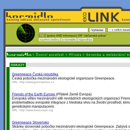
katalog odkazů občanské společnosti
kata
! TIP :
(právo AND informace) OR "občanská práva"
navrhni změnu
o kormidle
nápověda
Unavuje
vás tvorba stránek v HTML? Nemá webmaster
čas
na jejich aktualizac
>
Životní prostředí
>
Příroda
>
Genetika a molekulární b
ODKAZY
Greenpeace Česká republika
Česká pobočka mezinárodní ekologické organizace Greenpeace.
URL:
http://www.greenpeace.cz
Friends of the Earth Europe
(Přátelé Země Evropa)
Evropská větev mezinárodní sítě nevládních ekologických organizací Friend
problematikou evropské integrace z hlediska vlivu na životní prostředí, kl
genetickými manipulacemi.
URL:
http://www.foeeurope.org
Greenpeace Slovensko
Stránky slovenské pobočky mezinárodní ekologické Greenpeace. Zabývá 