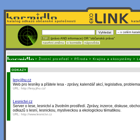
katalog odkazů občanské společnosti
kata
! TIP :
(právo AND informace) OR "občanská práva"
navrhni změnu
o kormidle
nápověda
Unavuje
vás tvorba stránek v HTML? Nemá webmaster
čas
na jejich aktualizac
>
Životní prostředí
>
Příroda
>
Krajina a ekosystémy
>
L
ODKAZY
lesy.jihu.cz
Web pro lesníky a přátele lesa - zprávy, kalendář akcí, legislativa, problema
URL:
http://lesy.jihu.cz/
Lesnictvi.cz
Server o lese, lesnictví a životním prostředí. Zprávy, inzerce, diskuse, ob
odkazů s lesní, lesnickou, mysliveckou a ekologickou tématikou.
URL:
http://www.lesnictvi.cz