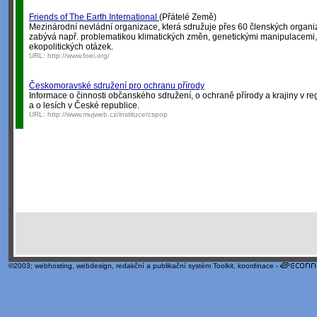
Friends of The Earth International
(Přátelé Země)
Mezinárodní nevládní organizace, která sdružuje přes 60 členských organi
zabývá např. problematikou klimatických změn, genetickými manipulacemi,
ekopolitických otázek.
URL:
http://www.foei.org/
Českomoravské sdružení pro ochranu přírody
Informace o činnosti občanského sdružení, o ochraně přírody a krajiny v r
a o lesích v České republice.
URL:
http://www.mujweb.cz/instituce/cspop
©2003;
webhosting
,
webdesign
,
redakční a publikační systém Toolkit
, koordinace -