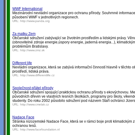
WWF International
Mezinárodní nevládní organizace pro ochranu přírody. Souhrnné informace o
působení WWF v jednotlivých regionech.
URL:
http://www.panda.org
Za matku Zem
Občanské sdružení zabývající se životním prostředím a lidskými právy. Věn
(obnovitelné zdroje energie,úspory energie, jaderná energia...), klimati
problémům Bratislavy.
URL:
http://www.zmz.sk
Different life
Nevládní organizace, která se zabývá informační činností hlavně v těchto obl
prostředí, lidská práva.
URL:
http://www.differentlife.cz
Společnost přátel přírody
Občanské sdružení spojující praktickou ochranu přírody s ekovýchovou. Mezi
původních dřevin ve vlastních lesních školkách, programy pro školy, víkend
studenty. Do roku 2002 působilo sdružení pod názvem Staří ochránci Jizers
URL:
http://www.cmelak.cz
Nadace Face
Stránka nizozemské Nadace Face, která se v rámci boje proti klimatický
ochranou lesů.
URL:
http://www.facefoundation.nl