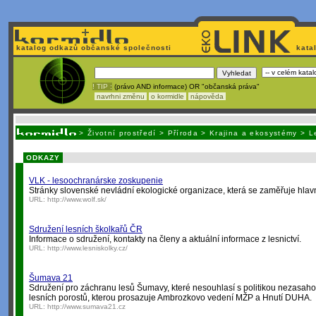
katalog odkazů občanské společnosti
kata
! TIP :
(právo AND informace) OR "občanská práva"
navrhni změnu
o kormidle
nápověda
Nechcete být závislí
na korporátech typu Google či Micro
>
Životní prostředí
>
Příroda
>
Krajina a ekosystémy
>
L
ODKAZY
VLK - lesoochranárske zoskupenie
Stránky slovenské nevládní ekologické organizace, která se zaměřuje hlav
URL:
http://www.wolf.sk/
Sdružení lesních školkařů ČR
Informace o sdružení, kontakty na členy a aktuální informace z lesnictví.
URL:
http://www.lesniskolky.cz/
Šumava 21
Sdružení pro záchranu lesů Šumavy, které nesouhlasí s politikou nezasah
lesních porostů, kterou prosazuje Ambrozkovo vedení MŽP a Hnutí DUHA.
URL:
http://www.sumava21.cz