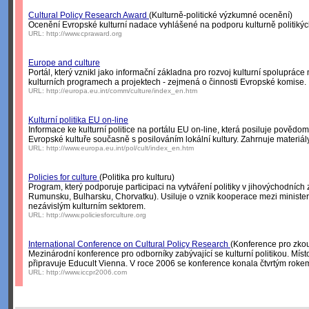
Cultural Policy Research Award
(Kulturně-politické výzkumné ocenění)
Ocenění Evropské kulturní nadace vyhlášené na podporu kulturně politikýc
URL:
http://www.cpraward.org
Europe and culture
Portál, který vznikl jako informační základna pro rozvoj kulturní spoluprác
kulturních programech a projektech - zejmená o činnosti Evropské komise.
URL:
http://europa.eu.int/comm/culture/index_en.htm
Kulturní politika EU on-line
Informace ke kulturní politice na portálu EU on-line, která posiluje povědo
Evropské kultuře současně s posilováním lokální kultury. Zahrnuje mater
URL:
http://www.europa.eu.int/pol/cult/index_en.htm
Policies for culture
(Politika pro kulturu)
Program, který podporuje participaci na vytváření politiky v jihovýchodníc
Rumunsku, Bulharsku, Chorvatku). Usiluje o vznik kooperace mezi ministe
nezávislým kulturním sektorem.
URL:
http://www.policiesforculture.org
International Conference on Cultural Policy Research
(Konference pro zkou
Mezinárodní konference pro odborníky zabývající se kulturní politikou. Míst
připravuje Educult Vienna. V roce 2006 se konference konala čtvrtým roke
URL:
http://www.iccpr2006.com