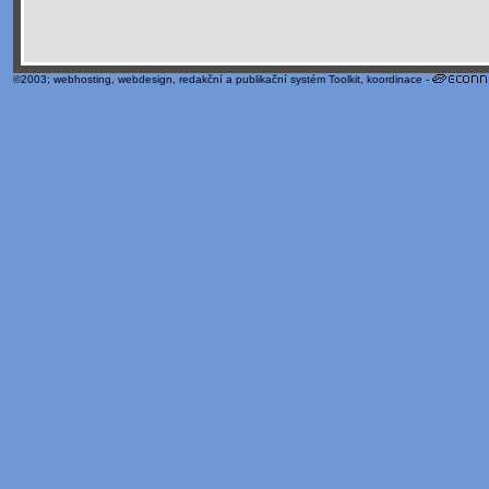
©2003;
webhosting
,
webdesign
,
redakční a publikační systém Toolkit
, koordinace -