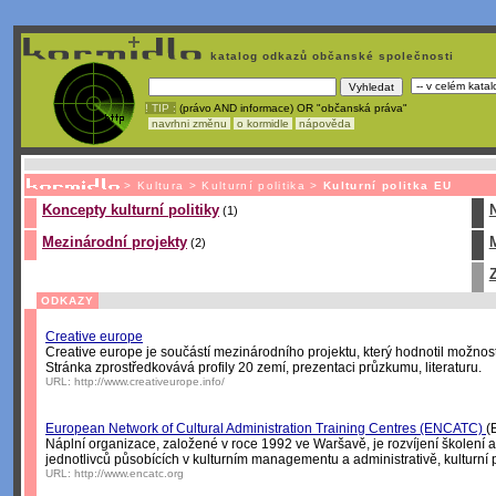
katalog odkazů občanské společnosti
! TIP :
(právo AND informace) OR "občanská práva"
navrhni změnu
o kormidle
nápověda
Unavuje
vás tvorba stránek v HTML? Nemá webmaster
čas
na jejich aktualizac
>
Kultura
>
Kulturní politika
>
Kulturní politka EU
Koncepty kulturní politiky
(1)
Mezinárodní projekty
(2)
ODKAZY
Creative europe
Creative europe je součástí mezinárodního projektu, který hodnotil možnosti 
Stránka zprostředkovává profily 20 zemí, prezentaci průzkumu, literaturu.
URL:
http://www.creativeurope.info/
European Network of Cultural Administration Training Centres (ENCATC)
(
Náplní organizace, založené v roce 1992 ve Waršavě, je rozvíjení školení a 
jednotlivců působících v kulturním managementu a administrativě, kulturní p
URL:
http://www.encatc.org