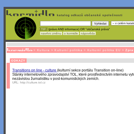
katalog odkazů občanské společnosti
! TIP :
(právo AND informace) OR "občanská práva"
navrhni změnu
o kormidle
nápověda
Nechcete být závislí
na korporátech typu Google či Micro
>
Kultura
>
Kulturní politika
>
Kulturní politka EU
>
Zpra
ODKAZY
Transitions on line - culture
(kulturní sekce portálu Transition on-line)
Stánky internetového zpravodajství TOL, které prostřednictvím internetu vyt
nezávislou žurnalistiku v post-komunistických zemích.
URL:
http://culture.tol.cz