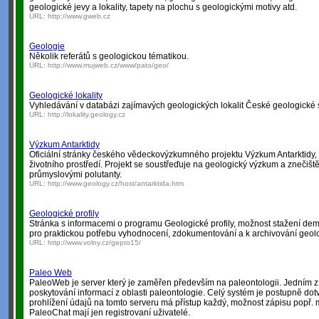
geologické jevy a lokality, tapety na plochu s geologickými motivy atd.
URL:
http://www.gweb.cz
Geologie
Několik referátů s geologickou tématikou.
URL:
http://www.mujweb.cz/www/pato/geo/
Geologické lokality
Vyhledávání v databázi zajímavých geologických lokalit České geologické 
URL:
http://lokality.geology.cz
Výzkum Antarktidy
Oficiální stránky českého vědeckovýzkumného projektu Výzkum Antarktidy,
životního prostředí. Projekt se soustřeďuje na geologický výzkum a znečišt
průmyslovými polutanty.
URL:
http://www.geology.cz/host/antarktida.htm
Geologické profily
Stránka s informacemi o programu Geologické profily, možnost stažení dem
pro praktickou potřebu vyhodnocení, zdokumentování a k archivování geolo
URL:
http://www.volny.cz/gepro15/
Paleo Web
PaleoWeb je server který je zaměřen především na paleontologii. Jedním z 
poskytování informací z oblasti paleontologie. Celý systém je postupně dot
prohlížení údajů na tomto serveru má přístup každý, možnost zápisu popř. 
PaleoChat mají jen registrovaní uživatelé.