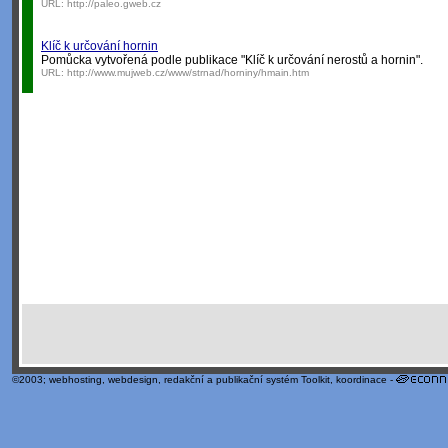
URL:
http://paleo.gweb.cz
Klíč k určování hornin
Pomůcka vytvořená podle publikace "Klíč k určování nerostů a hornin".
URL:
http://www.mujweb.cz/www/strnad/horniny/hmain.htm
©2003;
webhosting
,
webdesign
,
redakční a publikační systém Toolkit
, koordinace -