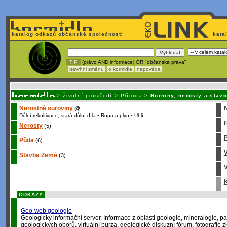
katalog odkazů občanské společnosti
kata
! TIP :
(právo AND informace) OR "občanská práva"
navrhni změnu
o kormidle
nápověda
Unavuje
vás tvorba stránek v HTML? Nemá webmaster
čas
na jejich aktualizac
>
Životní prostředí
>
Příroda
>
Horniny, nerosty a stav
Nerostné suroviny
@
-
-
Důlní rekultivace, stará důlní díla
Ropa a plyn
Uhlí
Nerosty
(5)
P
Půda
(6)
Stavba Země
(3)
V
K
ODKAZY
Geo-web geologie
Geologický informační server. Informace z oblasti geologie, mineralogie, pa
geologických oborů, virtuální burza, geologické diskuzní fórum, fotografie 