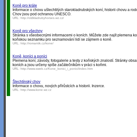
Koně pro krále
Informace o chovu ušlechtilých starokladrubských koní, historii chovu a ro
Chov jsou pod ochranou UNESCO.
URL:
http://oldkladrubyhorses.wz.cz/
Koně pro všechny
Stránka s všeobecnými informacemi o koních. Můžete zde najít plemena koní,
koňskou seznamku pro seznamování lidí se zájmem o koně.
URL:
http://romantik.cz/kone/
Koně, koníci a poníci
Plemena koní, závody, fotogalerie a testy z koňských znalostí. Stránky obsa
koních a jsou určeny spíše začátečníkům v práci s koňmi.
URL:
http://www.sweb.cz/Kone_konici_i_ponici/index.htm
Šlechtínský chov
Informace o chovu, nových přírůstcích a historii. Inzerce.
URL:
http://www.kone.wz.cz