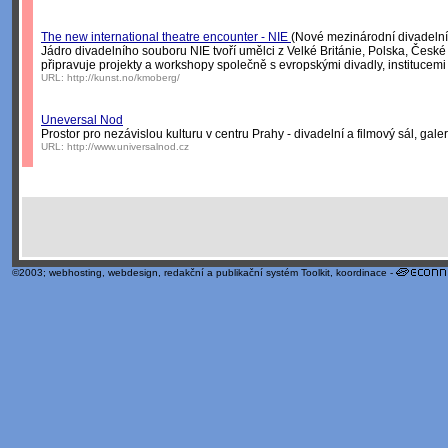
The new international theatre encounter - NIE
(Nové mezinárodní divadelní
Jádro divadelního souboru NIE tvoří umělci z Velké Británie, Polska, České
připravuje projekty a workshopy společně s evropskými divadly, institucemi
URL:
http://kunst.no/kmoberg/
Uneversal Nod
Prostor pro nezávislou kulturu v centru Prahy - divadelní a filmový sál, gale
URL:
http://www.universalnod.cz
©2003;
webhosting
,
webdesign
,
redakční a publikační systém Toolkit
, koordinace -