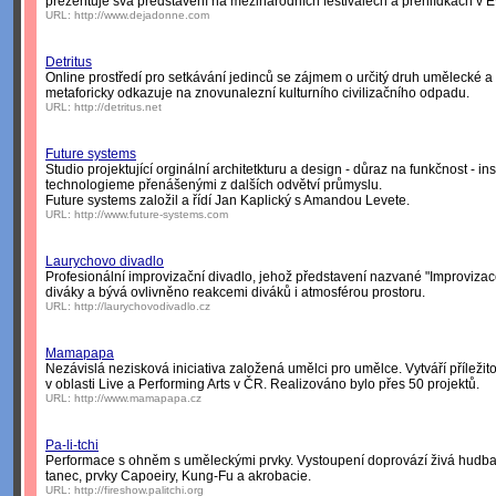
prezentuje svá představení na mezinárodních festivalech a přehlídkách v E
URL:
http://www.dejadonne.com
Detritus
Online prostředí pro setkávání jedinců se zájmem o určitý druh umělecké a k
metaforicky odkazuje na znovunalezní kulturního civilizačního odpadu.
URL:
http://detritus.net
Future systems
Studio projektující orginální architetkturu a design - důraz na funkčnost - i
technologieme přenášenými z dalších odvětví průmyslu.
Future systems založil a řídí Jan Kaplický s Amandou Levete.
URL:
http://www.future-systems.com
Laurychovo divadlo
Profesionální improvizační divadlo, jehož představení nazvané "Improvizac
diváky a bývá ovlivněno reakcemi diváků i atmosférou prostoru.
URL:
http://laurychovodivadlo.cz
Mamapapa
Nezávislá nezisková iniciativa založená umělci pro umělce. Vytváří příležit
v oblasti Live a Performing Arts v ČR. Realizováno bylo přes 50 projektů.
URL:
http://www.mamapapa.cz
Pa-li-tchi
Performace s ohněm s uměleckými prvky. Vystoupení doprovází živá hudba,
tanec, prvky Capoeiry, Kung-Fu a akrobacie.
URL:
http://fireshow.palitchi.org