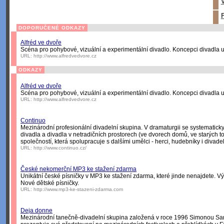
V
F
DOPORUČENÉ ODKAZY
Alfréd ve dvoře
Scéna pro pohybové, vizuální a experimentální divadlo. Koncepci divadla 
URL:
http://www.alfredvedvore.cz
ODKAZY
Alfréd ve dvoře
Scéna pro pohybové, vizuální a experimentální divadlo. Koncepci divadla 
URL:
http://www.alfredvedvore.cz
Continuo
Mezinárodní profesionální divadelní skupina. V dramaturgii se systematick
divadla a divadla v netradičních prostorech (ve dvorech domů, ve starých t
společností, která spolupracuje s dalšími umělci - herci, hudebníky i divad
URL:
http://www.continuo.cz/
České nekomerční MP3 ke stažení zdarma
Unikátní české písničky v MP3 ke stažení zdarma, které jinde nenajdete. 
Nové dětské písničky.
URL:
http://www.mp3-ke-stazeni-zdarma.com
Deja donne
Mezinárodní tanečně-divadelní skupina založená v roce 1996 Simonou San