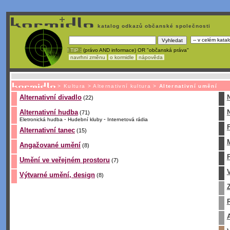
katalog odkazů občanské společnosti
! TIP :
(právo AND informace) OR "občanská práva"
navrhni změnu
o kormidle
nápověda
Nechcete být závislí
na korporátech typu Google či Micro
>
Kultura
>
Alternativní kultura
>
Alternativní umění
Alternativní divadlo
(22)
Alternativní hudba
(71)
-
-
Eletronická hudba
Hudební kluby
Internetová rádia
Alternativní tanec
(15)
Angažované umění
(8)
Umění ve veřejném prostoru
(7)
Výtvarné umění, design
(8)
R