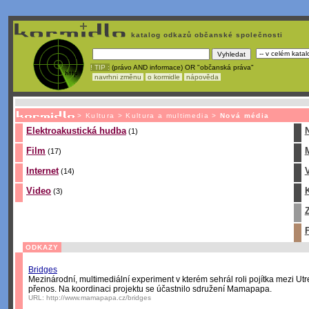
katalog odkazů občanské společnosti
! TIP :
(právo AND informace) OR "občanská práva"
navrhni změnu
o kormidle
nápověda
Nechcete být závislí
na korporátech typu Google či Micro
>
Kultura
>
Kultura a multimedia
>
Nová média
Elektroakustická hudba
(1)
Film
(17)
Internet
(14)
Video
(3)
F
ODKAZY
Bridges
Mezinárodní, multimediální experiment v kterém sehrál roli pojítka mezi Ut
přenos. Na koordinaci projektu se účastnilo sdružení Mamapapa.
URL:
http://www.mamapapa.cz/bridges