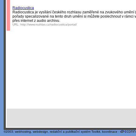
Radiocustica
Radiocustica je vysílání českého rozhlasu zaměřené na zvukového umění (ar
pořady specalizované na tento druh umění si můžete poslechnout v rámci v
přes internet z audio archivu.
URL:
http://www.rozhlas.cz/radiocustica/portal/
©2003;
webhosting
,
webdesign
,
redakční a publikační systém Toolkit
, koordinace -