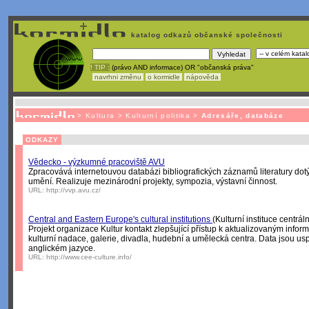
katalog odkazů občanské společnosti
! TIP :
(právo AND informace) OR "občanská práva"
navrhni změnu
o kormidle
nápověda
Nechcete být závislí
na korporátech typu Google či Micro
>
Kultura
>
Kulturní politika
>
Adresáře, databáze
ODKAZY
Vědecko - výzkumné pracoviště AVU
Zpracovává internetouvou databázi bibliografických záznamů literatury do
umění. Realizuje mezinárodní projekty, sympozia, výstavní činnost.
URL:
http://vvp.avu.cz/
Central and Eastern Europe's cultural institutions
(Kulturní instituce centrá
Projekt organizace Kultur kontakt zlepšující přístup k aktualizovaným inf
kulturní nadace, galerie, divadla, hudební a umělecká centra. Data jsou 
anglickém jazyce.
URL:
http://www.cee-culture.info/