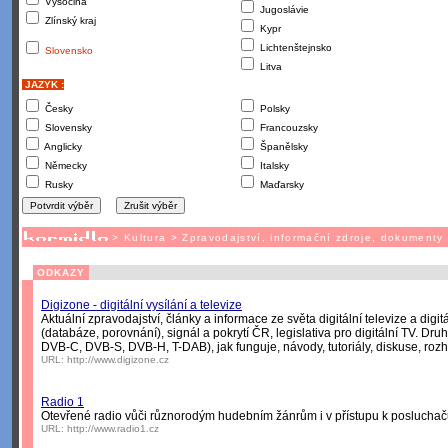
Vysočina
Jugoslávie
Zlínský kraj
Kypr
Lichtenštejnsko
Slovensko
Litva
JAZYK :
Česky
Polsky
Slovensky
Francouzsky
Anglicky
Španělsky
Německy
Italsky
Rusky
Maďarsky
>
Kultura
>
Zpravodajství, informační zdroje, dokumenty
ODKAZY
Digizone - digitální vysílání a televize
Aktuální zpravodajství, články a informace ze světa digitální televize a digit
(databáze, porovnání), signál a pokrytí ČR, legislativa pro digitální TV. Druh
DVB-C, DVB-S, DVB-H, T-DAB), jak funguje, návody, tutoriály, diskuse, rozh
URL:
http://www.digizone.cz
Radio 1
Otevřené radio vůči různorodým hudebním žánrům i v přístupu k poslucha
URL:
http://www.radio1.cz