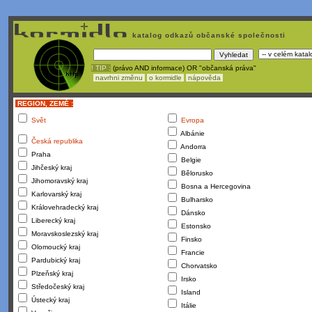
katalog odkazů občanské společnosti
! TIP :
(právo AND informace) OR "občanská práva"
navrhni změnu
o kormidle
nápověda
REGION, ZEMĚ :
Svět
Evropa
Albánie
Česká republika
Andorra
Praha
Belgie
Jihčeský kraj
Bělorusko
Jihomoravský kraj
Bosna a Hercegovina
Karlovarský kraj
Bulharsko
Královehradecký kraj
Dánsko
Liberecký kraj
Estonsko
Moravskoslezský kraj
Finsko
Olomoucký kraj
Francie
Pardubický kraj
Chorvatsko
Plzeňský kraj
Irsko
Středočeský kraj
Island
Ústecký kraj
Itálie