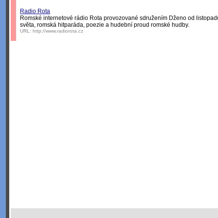
Radio Rota
Romské internetové rádio Rota provozované sdružením Dženo od listopad
světa, romská hitparáda, poezie a hudební proud romské hudby.
URL:
http://www.radiorota.cz