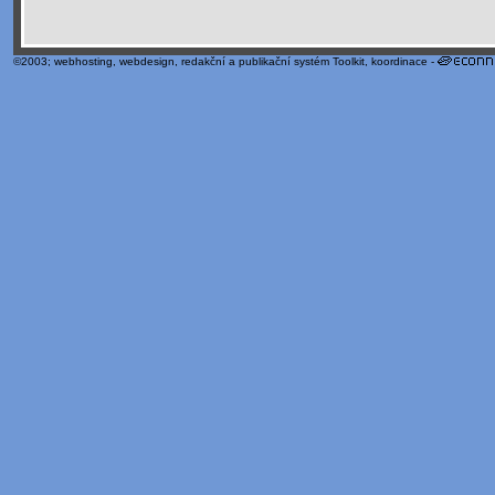
©2003;
webhosting
,
webdesign
,
redakční a publikační systém Toolkit
, koordinace -