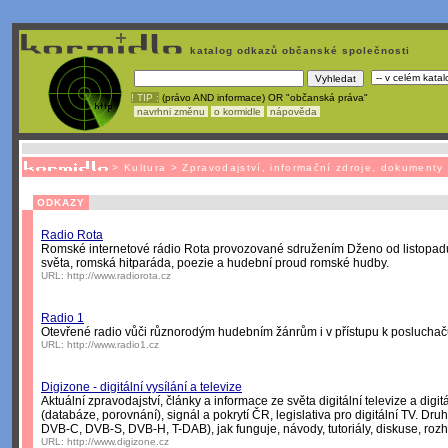
katalog odkazů občanské společnosti
! TIP :
(právo AND informace) OR "občanská práva"
navrhni změnu
o kormidle
nápověda
Nechcete být závislí
na korporátech typu Google či Micro
>
Kultura
>
Zpravodajství, informační zdroje, dokumenty
ODKAZY
Radio Rota
Romské internetové rádio Rota provozované sdružením Dženo od listopad
světa, romská hitparáda, poezie a hudební proud romské hudby.
URL:
http://www.radiorota.cz
Radio 1
Otevřené radio vůči různorodým hudebním žánrům i v přístupu k poslucha
URL:
http://www.radio1.cz
Digizone - digitální vysílání a televize
Aktuální zpravodajství, články a informace ze světa digitální televize a digit
(databáze, porovnání), signál a pokrytí ČR, legislativa pro digitální TV. Druh
DVB-C, DVB-S, DVB-H, T-DAB), jak funguje, návody, tutoriály, diskuse, rozh
URL:
http://www.digizone.cz