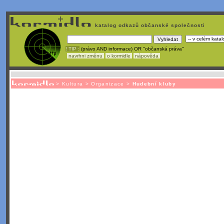
katalog odkazů občanské společnosti
! TIP :
(právo AND informace) OR "občanská práva"
navrhni změnu
o kormidle
nápověda
Unavuje
vás tvorba stránek v HTML? Nemá webmaster
čas
na jejich aktualizac
>
Kultura
>
Organizace
>
Hudební kluby