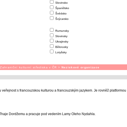
Slovinsko
Španělsko
Švédsko
Švýcarsko
Rumunsky
Slovinsky
Ukrajinsky
Bělorusky
Lotyšsky
>
Zahraniční kulturní střediska v ČR
>
Neziskové organizace
u veřejnost s francouzskou kulturou a francouzským jazykem. Je rovněž platformo
 Thaje Dordžemu a pracuje pod vedením Lamy Oleho Nydahla.