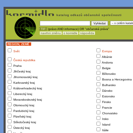
katalog odkazů občanské společnosti
! TIP :
(právo AND informace) OR "občanská práva"
navrhni změnu
o kormidle
nápověda
REGION, ZEMĚ :
Svět
Evropa
Albánie
Česká republika
Andorra
Praha
Belgie
Jihčeský kraj
Bělorusko
Jihomoravský kraj
Bosna a Hercegovina
Karlovarský kraj
Bulharsko
Královehradecký kraj
Dánsko
Liberecký kraj
Estonsko
Moravskoslezský kraj
Finsko
Olomoucký kraj
Francie
Pardubický kraj
Chorvatsko
Plzeňský kraj
Irsko
Středočeský kraj
Island
Ústecký kraj
Itálie