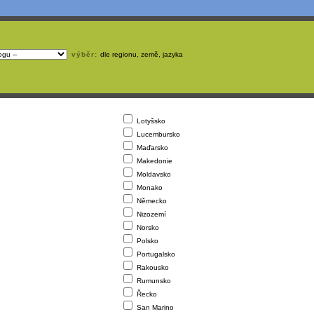
výběr:
dle regionu, země, jazyka
Lotyšsko
Lucembursko
Maďarsko
Makedonie
Moldavsko
Monako
Německo
Nizozemí
Norsko
Polsko
Portugalsko
Rakousko
Rumunsko
Řecko
San Marino