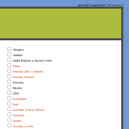
spravující organizace:
Econnect
Ukrajina
Vatikán
Velká Británie a Severní Irsko
Afrika
Amerika Jižní a Střední
Amerika Severní
Kanada
Mexiko
USA
Antarktida
Asie
Austrálie a Nový Zéland
Oceánie
Rusko
Oceány a moře