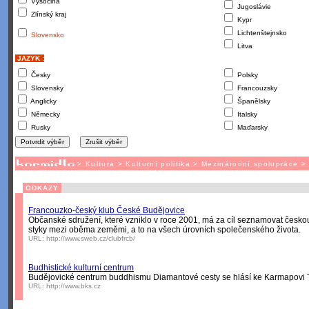
Vysočina
Jugoslávie
Zlínský kraj
Kypr
Lichtenštejnsko
Slovensko
Litva
JAZYK :
Česky
Polsky
Slovensky
Francouzsky
Anglicky
Španělsky
Německy
Italsky
Rusky
Maďarsky
>
Kultura
>
Kulturní politika
>
Mezinárodní spolupráce
ODKAZY
Francouzko-český klub České Budějovice
Občanské sdružení, které vzniklo v roce 2001, má za cíl seznamovat česko
styky mezi oběma zeměmi, a to na všech úrovních společenského života.
URL:
http://www.sweb.cz/clubfrcb/
Budhistické kulturní centrum
Budějovické centrum buddhismu Diamantové cesty se hlásí ke Karmapovi
URL:
http://www.bks.cz