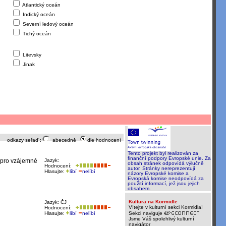
Atlantický oceán
Indický oceán
Severní ledový oceán
Tichý oceán
Litevsky
Jinak
odkazy seřaď :
abecedně
dle hodnocení
Tento projekt byl realizován za
finanční podpory Evropské unie. Za
u pro vzájemné
Jazyk:
obsah stránek odpovídá výlučně
Hodnocení:
autor. Stránky nereprezentují
Hlasujte:
líbí
nelíbí
názory Evropské komise a
Evropská komise neodpovídá za
použití informací, jež jsou jejich
obsahem.
Kultura na Kormidle
Jazyk: ČJ
Vítejte v kulturní sekci Kormidla!
Hodnocení:
Hlasujte:
líbí
nelíbí
Sekci naviguje
Jsme Váš spolehlivý kulturní
navigátor