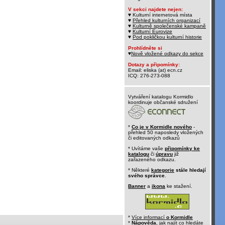
V sekci najdete nejen:
♥ Kulturní internetová místa
♥
Přehled kulturních organizací
♥
Kulturně společenské kampaně
♥
Kulturní Eurovize
♥
Pod pokličkou kulturní historie
Prohlídněte si
♥
Nově vložené odkazy do sekce
Dotazy a připomínky:
Email: eliska (at) ecn.cz
ICQ: 276-273-088
Vytváření katalogu Kormidlo
koordinuje občanské sdružení
*
Co je v Kormidle nového
-
přehled 50 naposledy vložených
či editovaných odkazů
* Uvítáme vaše
připomínky ke
katalogu
či
úpravu
již
zařazeného odkazu.
* Některé
kategorie
stále hledají
svého správce
.
Banner
a
ikona
ke stažení.
*
Více informací
o Kormidle
*
Nápověda
, jak najít co hledáte