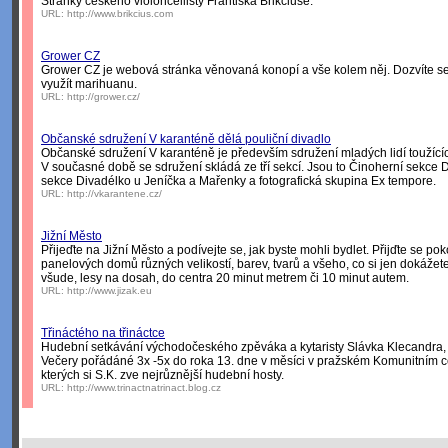
Stránky českého violoncellisty Františka Brikciuse.
URL:
http://www.brikcius.com
Grower CZ
Grower CZ je webová stránka věnovaná konopí a vše kolem něj. Dozvíte se z
využít marihuanu.
URL:
http://grower.cz/
Občanské sdružení V karanténě dělá pouliční divadlo
Občanské sdružení V karanténě je především sdružení mladých lidí toužících
V současné době se sdružení skládá ze tří sekcí. Jsou to Činoherní sekce 
sekce Divadélko u Jeníčka a Mařenky a fotografická skupina Ex tempore.
URL:
http://vkarantene.cz/
Jižní Město
Přijeďte na Jižní Město a podívejte se, jak byste mohli bydlet. Přijďte se p
panelových domů různých velikostí, barev, tvarů a všeho, co si jen dokážete
všude, lesy na dosah, do centra 20 minut metrem či 10 minut autem.
URL:
http://www.jizak.eu
Třináctého na třináctce
Hudební setkávání východočeského zpěváka a kytaristy Slávka Klecandra,
Večery pořádáné 3x -5x do roka 13. dne v měsíci v pražském Komunitním c
kterých si S.K. zve nejrůznější hudební hosty.
URL:
http://www.trinactnatrinact.blog.cz