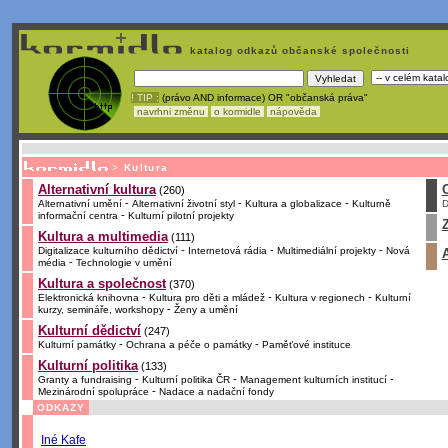
katalog odkazů občanské společnosti
! TIP :
(právo AND informace) OR "občanská práva"
navrhni změnu
o kormidle
nápověda
Nechcete být závislí
na korporátech typu Google či Micro
>
Kultura
Alternativní kultura
(260)
-
-
-
Alternativní umění
Alternativní životní styl
Kultura a globalizace
Kulturně
D
-
informační centra
Kulturní pilotní projekty
Kultura a multimedia
(111)
-
-
-
Digitalizace kulturního dědictví
Internetová rádia
Multimediální projekty
Nová
-
média
Technologie v umění
Kultura a společnost
(370)
-
-
-
Elektronická knihovna
Kultura pro děti a mládež
Kultura v regionech
Kulturní
-
kurzy, semináře, workshopy
Ženy a umění
Kulturní dědictví
(247)
-
-
Kulturní památky
Ochrana a péče o památky
Paměťové instituce
Kulturní politika
(133)
-
-
-
Granty a fundraising
Kulturní politika ČR
Management kulturních institucí
-
Mezinárodní spolupráce
Nadace a nadační fondy
ODKAZY
Iné Kafe