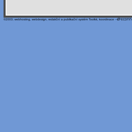
©2003;
webhosting
,
webdesign
,
redakční a publikační systém Toolkit
, koordinace -