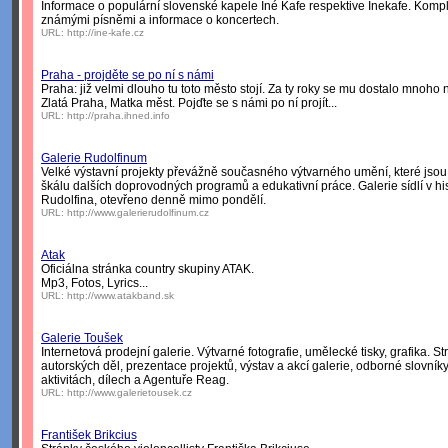
Informace o populární slovenské kapele Iné Kafe respektive Inekafe. Komple
známými písněmi a informace o koncertech.
URL:
http://ine-kafe.cz
Praha - projděte se po ní s námi
Praha: již velmi dlouho tu toto město stojí. Za ty roky se mu dostalo mnoho 
Zlatá Praha, Matka měst. Pojďte se s námi po ní projít...
URL:
http://praha.ihned.info
Galerie Rudolfinum
Velké výstavní projekty převážně současného výtvarného umění, které jso
škálu dalších doprovodných programů a edukativní práce. Galerie sídlí v 
Rudolfina, otevřeno denně mimo pondělí.
URL:
http://www.galerierudolfinum.cz
Atak
Oficiálna stránka country skupiny ATAK.
Mp3, Fotos, Lyrics...
URL:
http://www.atakband.sk
Galerie Toušek
Internetová prodejní galerie. Výtvarné fotografie, umělecké tisky, grafika. S
autorských děl, prezentace projektů, výstav a akcí galerie, odborné slovníky
aktivitách, dílech a Agentuře Reag.
URL:
http://www.galerietousek.cz
František Brikcius