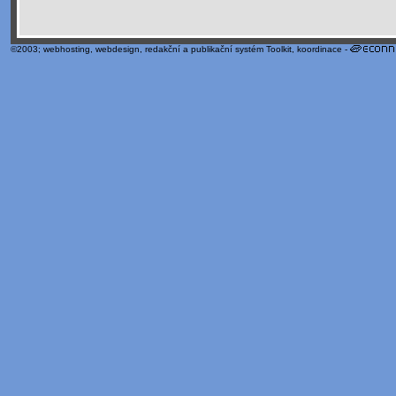
©2003;
webhosting
,
webdesign
,
redakční a publikační systém Toolkit
, koordinace -