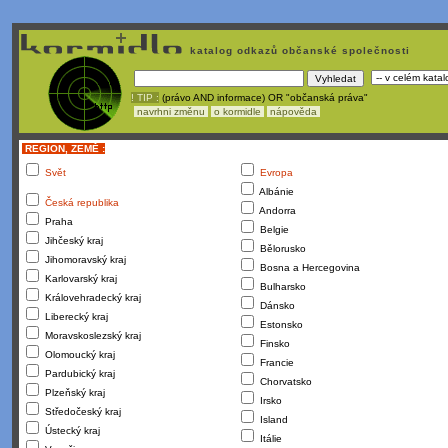
katalog odkazů občanské společnosti
! TIP :
(právo AND informace) OR "občanská práva"
navrhni změnu
o kormidle
nápověda
REGION, ZEMĚ :
Svět
Evropa
Albánie
Česká republika
Andorra
Praha
Belgie
Jihčeský kraj
Bělorusko
Jihomoravský kraj
Bosna a Hercegovina
Karlovarský kraj
Bulharsko
Královehradecký kraj
Dánsko
Liberecký kraj
Estonsko
Moravskoslezský kraj
Finsko
Olomoucký kraj
Francie
Pardubický kraj
Chorvatsko
Plzeňský kraj
Irsko
Středočeský kraj
Island
Ústecký kraj
Itálie