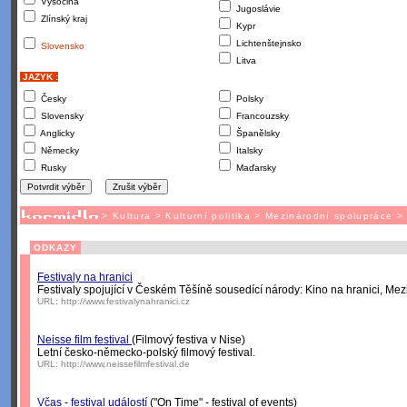
Vysočina
Jugoslávie
Zlínský kraj
Kypr
Lichtenštejnsko
Slovensko
Litva
JAZYK :
Česky
Polsky
Slovensky
Francouzsky
Anglicky
Španělsky
Německy
Italsky
Rusky
Maďarsky
>
Kultura
>
Kulturní politika
>
Mezinárodní spolupráce
ODKAZY
Festivaly na hranici
Festivaly spojující v Českém Těšíně sousedící národy: Kino na hranici, Mezi
URL:
http://www.festivalynahranici.cz
Neisse film festival
(Filmový festiva v Nise)
Letní česko-německo-polský filmový festival.
URL:
http://www.neissefilmfestival.de
Včas - festival událostí
("On Time" - festival of events)