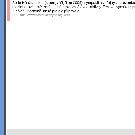
Série tvůrčích dílen (srpen, září, říjen 2005), symposií a veřejných prezen
mezioborové umělecké a umělecko-vzdělávací aktivity. Festival vychází z 
Klášter - Bechyně, které projekt připravilo.
URL:
http://www.klaster-bechyne.org/vcas