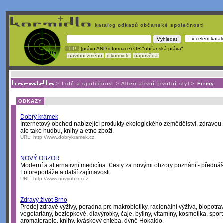
katalog odkazů občanské společnosti
! TIP :
(právo AND informace) OR "občanská práva"
navrhni změnu
o kormidle
nápověda
Nechcete být závislí
na korporátech typu Google či Micro
>
Lidé a společnost
>
Alternativní životní styl
>
Firmy
ODKAZY
Dobrý krámek
Internetový obchod nabízející produkty ekologického zemědělství, zdravou v
ale také hudbu, knihy a etno zboží.
URL:
http://www.dobrykramek.cz
NOVÝ OBZOR
Moderní a alternativní medicína. Cesty za novými obzory poznání - přednáš
Fotoreportáže a další zajímavosti.
URL:
http://www.novyobzor.cz
Zdravý život Brno
Prodej zdravé výživy, poradna pro makrobiotiky, racionální výživa, biopotrav
vegetariány, bezlepkové, diavýrobky, čaje, byliny, vitamíny, kosmetika, spor
aromaterapie, knihy, kváskový chleba, dýně Hokaido.