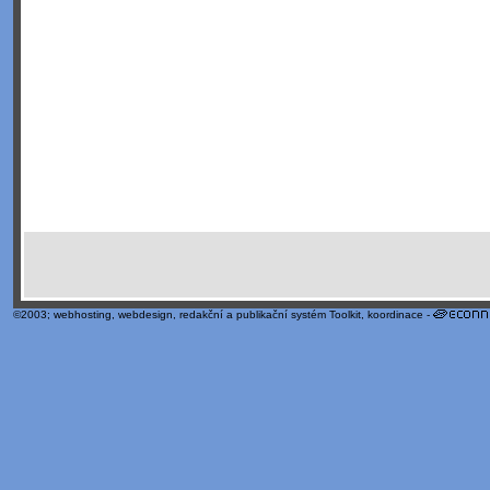
©2003;
webhosting
,
webdesign
,
redakční a publikační systém Toolkit
, koordinace -