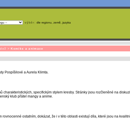
výběr:
dle regionu, země, jazyka
emá webmaster
čas
na jejich aktualizaci? S
publikačním systémem TOOLKIT
to zvládnete
snadn
ádež
>
Komiks a animace
ty Pospíšilové a Aurela Klimta.
charakteristických, specifickým stylem kresby. Stránky jsou rozčleněné na diskuzi
lovenský klub přátel mangy a anime.
rovnocenné ostatním, dokázat, že i v této oblasti existují díla, které jsou na kvalit