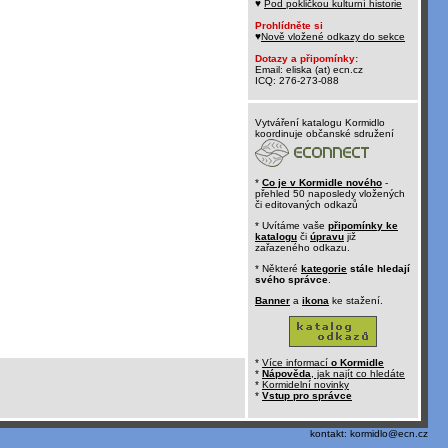
♥
Pod pokličkou kulturní historie
Prohlídněte si
♥
Nově vložené odkazy do sekce
Dotazy a připomínky:
Email: eliska (at) ecn.cz
ICQ: 276-273-088
Vytváření katalogu Kormidlo
koordinuje občanské sdružení
*
Co je v Kormidle nového
-
přehled 50 naposledy vložených
či editovaných odkazů
* Uvítáme vaše
připomínky ke
katalogu
či
úpravu
již
zařazeného odkazu.
* Některé
kategorie
stále hledají
svého správce
.
Banner
a
ikona
ke stažení.
*
Více informací
o Kormidle
*
Nápověda
, jak najít co hledáte
*
Kormidelní novinky
*
Vstup pro správce
kontakt:
kormidlo@ecn.cz