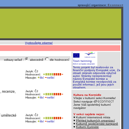
spravující organizace:
Econnect
o, rychle a sami
:
Vyzkoušejte zdarma!
odkazy seřaď :
abecedně
dle hodnocení
Tento projekt byl realizován za
finanční podpory Evropské unie. Za
Jazyk: ČJ
obsah stránek odpovídá výlučně
Hodnocení:
autor. Stránky nereprezentují
Hlasujte:
líbí
nelíbí
názory Evropské komise a
Evropská komise neodpovídá za
použití informací, jež jsou jejich
obsahem.
, recenze,
Jazyk: ČJ
Hodnocení:
Kultura na Kormidle
Hlasujte:
líbí
nelíbí
Vítejte v kulturní sekci Kormidla!
Sekci naviguje
Jsme Váš spolehlivý kulturní
navigátor
V sekci najdete nejen:
ní umělecké
Jazyk: ČJ
♥ Kulturní internetová místa
Hodnocení:
♥
Přehled kulturních organizací
Hlasujte:
líbí
nelíbí
♥
Kulturně společenské kampaně
♥
Kulturní Eurovize