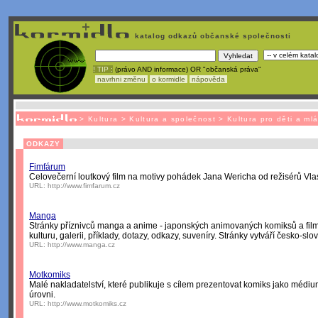
katalog odkazů občanské společnosti
! TIP :
(právo AND informace) OR "občanská práva"
navrhni změnu
o kormidle
nápověda
Unavuje
vás tvorba stránek v HTML? N
>
Kultura
>
Kultura a společnost
>
Kultura pro děti a ml
ODKAZY
Fimfárum
Celovečerní loutkový film na motivy pohádek Jana Wericha od režisérů Vlas
URL:
http://www.fimfarum.cz
Manga
Stránky příznivců manga a anime - japonských animovaných komiksů a filmů 
kulturu, galerii, příklady, dotazy, odkazy, suveníry. Stránky vytváří česko-s
URL:
http://www.manga.cz
Motkomiks
Malé nakladatelství, které publikuje s cílem prezentovat komiks jako médium 
úrovni.
URL:
http://www.motkomiks.cz